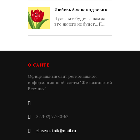
Любовь Александровна
Пусть всё будет, а нам за
это ничего не будет... П...
О САЙТЕ
Официальный сайт региональной
информационной газеты "Жезказганский
Вестник".
8 (7102) 77-30-52
zhezvestnik@mail.ru