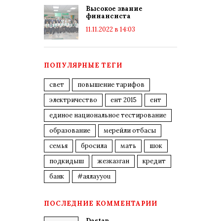
Высокое звание
финансиста
11.11.2022 в 14:03
ПОПУЛЯРНЫЕ ТЕГИ
свет
повышение тарифов
электричество
ент 2015
ент
единое национальное тестирование
образование
мерейли отбасы
семья
бросила
мать
шок
подкидыш
жезказган
кредит
банк
#аялауyou
ПОСЛЕДНИЕ КОММЕНТАРИИ
Dastan