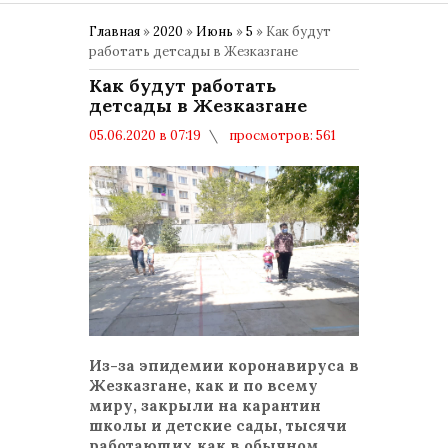
Главная
»
2020
»
Июнь
»
5
» Как будут
работать детсады в Жезказгане
Как будут работать
детсады в Жезказгане
05.06.2020 в 07:19
просмотров: 561
комментариев: 0
Из-за эпидемии коронавируса в
Жезказгане, как и по всему
миру, закрыли на карантин
школы и детские сады, тысячи
работающих как в обычном