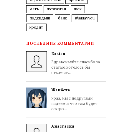
мать
жезказган
шок
подкидыш
банк
#аялауyou
кредит
ПОСЛЕДНИЕ КОММЕНТАРИИ
Dastan
Здравсивуйте спасибо за
статью.хотелось бы
отметит...
Жанбота
Ураа, мы с подругами
надеемся что там будет
секция...
Анастасия