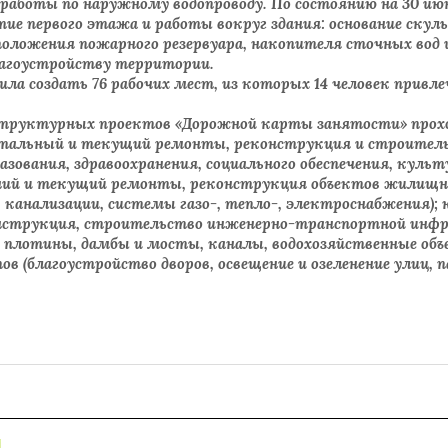
аботы по наружному водопроводу. По состоянию на 30 июня
тие первого этажа и работы вокруг здания: основание ску
оложения пожарного резервуара, накопителя сточных вод и
лагоустройству территории.
лила создать 76 рабочих мест, из которых 14 человек привл
структурных проектов «Дорожной карты занятости» прох
тальный и текущий ремонты, реконструкция и строитель
зования, здравоохранения, социального обеспечения, культу
редний и текущий ремонты, реконструкция объектов жилищ
 канализации, системы газо-, тепло-, электроснабжения);
онструкция, строительство инженерно-транспортной ин
 плотины, дамбы и мосты, каналы, водохозяйственные объ
 (благоустройство дворов, освещение и озеленение улиц, па