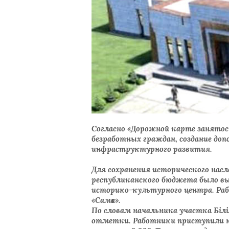
С
огласно «Дорожной карте занято
безработных гра
ждан, создание доп
инфраструктурного развития.
Для сохранения исторического нас
республиканского бюджета было в
историко-культурного центра. Раб
«Самға».
По словам начальника участка Біл
отметки. Работники приступили к 