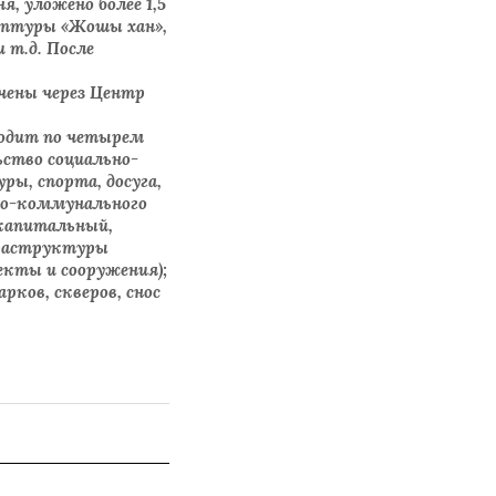
, уложено более 1,5
льптуры «Жошы хан»,
 т.д. После
ечены через Центр
одит по четырем
ство социально-
ры, спорта, досуга,
но-коммунального
 капитальный,
фраструктуры
екты и сооружения);
рков, скверов, снос