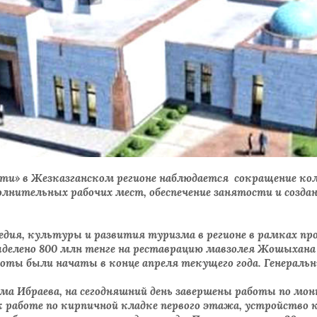
сти» в Жезказганском регионе наблюдается сокращение ко
олнительных рабочих мест, обеспечение занятости и создан
ледия, культуры и развития туризма в регионе в рамках п
ыделено 800 млн тенге на реставрацию мавзолея Жошыхана
оты были начаты в конце апреля текущего года. Генераль
іма Ибраева, на сегодняшний день завершены работы по мо
работе по кирпичной кладке первого этажа, устройство 