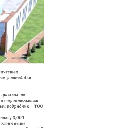
личества
ие условий для
рограммы из
 и строительство
ный подрядчик – ТОО
нтажу 0,000
колонн выше