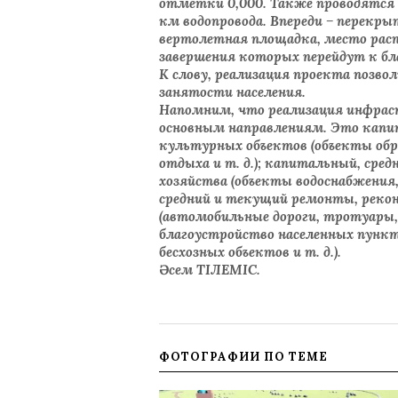
отметки 0,000. Также проводятся р
км водопровода. Впереди – перекры
вертолетная площадка, место расп
завершения которых перейдут к б
К слову, реализация проекта позво
занятости населения.
Напомним, что реализация инфра
основным направлениям. Это капи
культурных объектов (объекты обра
отдыха и т. д.); капитальный, с
хозяйства (объекты водоснабжения,
средний и текущий ремонты, рек
(автомобильные дороги, тротуары,
благоустройство населенных пунктов
бесхозных объектов и т. д.).
Әсем ТІЛЕМІС.
ФОТОГРАФИИ ПО ТЕМЕ