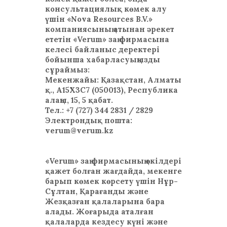
консультациялық көмек алу
үшін «Nova Resources B.V.»
компаниясының атынан әрекет
ететін «Verum» заң фирмасына
келесі байланыс деректері
бойынша хабарласуыңызды
сұраймыз:
Мекенжайы: Қазақстан, Алматы
қ., A15X3C7 (050013), Республика
алаңы, 15, 5 қабат.
Тел.: +7 (727) 344 2831 / 2829
Электрондық пошта:
verum@verum.kz
«Verum» заң фирмасының өкілдері
қажет болған жағдайда, мекенге
барып көмек көрсету үшін Нұр-
Сұлтан, Қарағанды және
Жезқазған қалаларына бара
алады. Жоғарыда аталған
қалаларда кездесу күні және