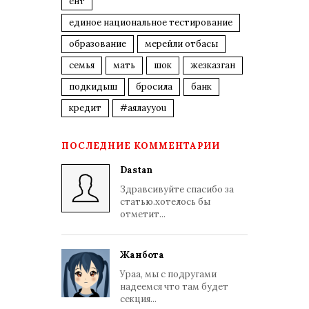
ент
единое национальное тестирование
образование
мерейли отбасы
семья
мать
шок
жезказган
подкидыш
бросила
банк
кредит
#аялауyou
ПОСЛЕДНИЕ КОММЕНТАРИИ
Dastan
Здравсивуйте спасибо за
статью.хотелось бы
отметит...
Жанбота
Ураа, мы с подругами
надеемся что там будет
секция...