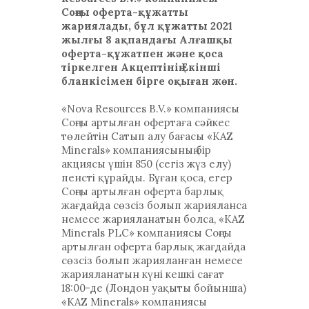
Соңғы оферта-құжатты
жариялады, бұл құжатты 2021
жылғы 8 ақпандағы Алғашқы
оферта-құжатпен және қоса
тіркелген Акцептінің Екінші
бланкісімен бірге оқыған жөн.
«Nova Resources B.V.» компаниясы
Соңғы артылған офертаға сәйкес
төлейтін Сатып алу бағасы «KAZ
Minerals» компаниясының бір
акциясы үшін 850 (сегіз жүз елу)
пенсті құрайды. Бұған қоса, егер
Соңғы артылған оферта барлық
жағдайда сөзсіз болып жарияланса
немесе жарияланатын болса, «KAZ
Minerals PLC» компаниясы Соңғы
артылған оферта барлық жағдайда
сөзсіз болып жарияланған немесе
жарияланатын күні кешкі сағат
18:00-де (Лондон уақыты бойынша)
«KAZ Minerals» компаниясы