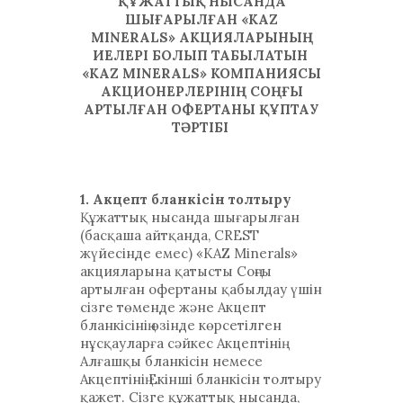
ҚҰЖАТТЫҚ НЫСАНДА
ШЫҒАРЫЛҒАН «KAZ
MINERALS» АКЦИЯЛАРЫНЫҢ
ИЕЛЕРІ БОЛЫП ТАБЫЛАТЫН
«KAZ MINERALS» КОМПАНИЯСЫ
АКЦИОНЕРЛЕРІНІҢ СОҢҒЫ
АРТЫЛҒАН ОФЕРТАНЫ ҚҰПТАУ
ТӘРТІБІ
1. Акцепт бланкісін толтыру
Құжаттық нысанда шығарылған
(басқаша айтқанда, CREST
жүйесінде емес) «KAZ Minerals»
акцияларына қатысты Соңғы
артылған офертаны қабылдау үшін
сізге төменде және Акцепт
бланкісінің өзінде көрсетілген
нұсқауларға сәйкес Акцептінің
Алғашқы бланкісін немесе
Акцептінің Екінші бланкісін толтыру
қажет. Сізге құжаттық нысанда,