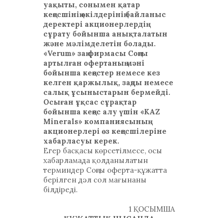
уақыты, сонымен қатар
кеңесшінің өкілдерінің байланыс
деректері акционерлердің
сұрату бойынша анықталатын
және мәлімделетін болады.
«Verum» заң фирмасы Соңғы
артылған офертаның мәні
бойынша кеңестер немесе кез
келген қаржылық, заңды немесе
салық ұсыныстарын бермейді.
Осыған ұқсас сұрақтар
бойынша кеңес алу үшін «KAZ
Minerals» компаниясының
акционерлері өз кеңесшілеріне
хабарласуы керек.
Егер басқасы көрсетілмесе, осы
хабарламада қолданылатын
терминдер Соңғы оферта-құжатта
берілген дәл сол мағынаны
білдіреді.
1 ҚОСЫМША