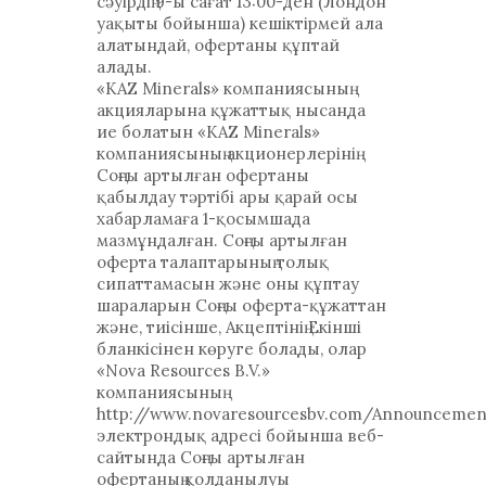
сәуірдің 9-ы сағат 13:00-ден (Лондон
уақыты бойынша) кешіктірмей ала
алатындай, офертаны құптай
алады.
«KAZ Minerals» компаниясының
акцияларына құжаттық нысанда
ие болатын «KAZ Minerals»
компаниясының акционерлерінің
Соңғы артылған офертаны
қабылдау тәртібі ары қарай осы
хабарламаға 1-қосымшада
мазмұндалған. Соңғы артылған
оферта талаптарының толық
сипаттамасын және оны құптау
шараларын Соңғы оферта-құжаттан
және, тиісінше, Акцептінің Екінші
бланкісінен көруге болады, олар
«Nova Resources B.V.»
компаниясының
http://www.novaresourcesbv.com/Announcemen
электрондық адресі бойынша веб-
сайтында Соңғы артылған
офертаның қолданылуы