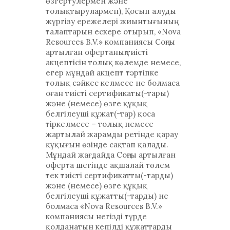
өзгертулермен және
толықтырулармен), Қосып алуды
жүргізу ережелері жиынтығының
талаптарын ескере отырып, «Nova
Resources B.V.» компаниясы Соңғы
артылған офертаның тиісті
акцептісін толық көлемде немесе,
егер мұндай акцепт тәртіпке
толық сәйкес келмесе не болмаса
оған тиісті сертификаты(-тары)
және (немесе) өзге құқық
белгілеуші құжат(-тар) қоса
тіркелмесе – толық немесе
жартылай жарамды ретінде қарау
құқығын өзінде сақтап қалады.
Мұндай жағдайда Соңғы артылған
оферта шегінде ақшалай төлем
тек тиісті сертификатты(-тарды)
және (немесе) өзге құқық
белгілеуші құжатты(-тарды) не
болмаса «Nova Resources B.V.»
компаниясы негізді түрде
қолданатын кепілді құжаттарды