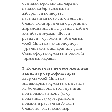
осындай юрисдикциялардың
қандай да бір аумағынан
жіберілген конвертте
қабылданған кез келген Акцепт
бланкі Соңғы артылған офертаның
жарамсыз акцептісі ретінде қабыл
алынбауы мүмкін. Шетел
резиденттері болып табылатын
«KAZ Minerals» акционерлері
туралы толық ақпарат алу үшін
Соңғы оферта-құжаттың 2 бөлімі 12
тармағын қараңыз.
3. Қолжетімсіз немесе жоғалған
акциялар сертифкаттары
Егер сіз «KAZ Minerals»
акцияларына құжаттық нысанла
ие болсаңыз, онда толтырылған,
қол қойылған және (егер
қолданылса) куәгердің қолы
қойылып расталған Акцепт
бланкіне тиісті акциялар