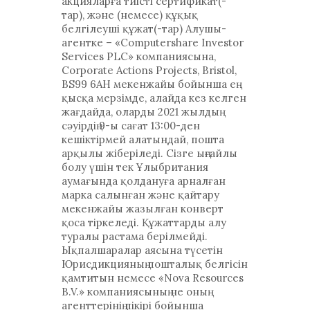
акцияларға тиісті сертификат(-
тар), және (немесе) құқық
белгілеуші құжат(-тар) Алушы-
агентке – «Computershare Investor
Services PLC» компаниясына,
Corporate Actions Projects, Bristol,
BS99 6AH мекенжайы бойынша ең
қысқа мерзімде, алайда кез келген
жағдайда, оларды 2021 жылдың
сәуірдің 9-ы сағат 13:00-ден
кешіктірмей алатындай, пошта
арқылы жіберіледі. Сізге ыңғайлы
болу үшін тек Ұлыбритания
аумағында қолдануға арналған
марка салынған және қайтару
мекенжайы жазылған конверт
қоса тіркеледі. Құжаттарды алу
туралы растама берілмейді.
Ықпалшаралар аясына түсетін
Юрисдикцияның пошталық белгісін
қамтитын немесе «Nova Resources
B.V.» компаниясының не оның
агенттерінің пікірі бойынша