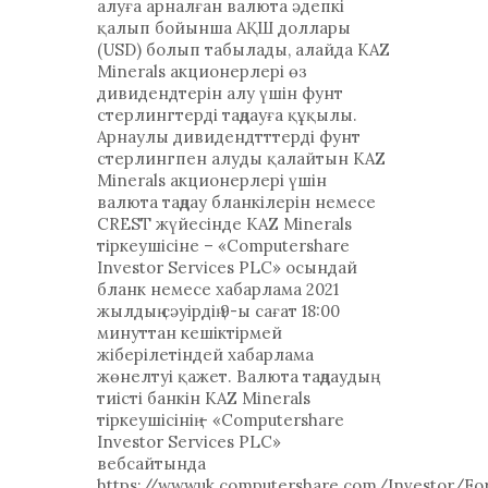
алуға арналған валюта әдепкі
қалып бойынша АҚШ доллары
(USD) болып табылады, алайда KAZ
Minerals акционерлері өз
дивидендтерін алу үшін фунт
стерлингтерді таңдауға құқылы.
Арнаулы дивидендтттерді фунт
стерлингпен алуды қалайтын KAZ
Minerals акционерлері үшін
валюта таңдау бланкілерін немесе
CREST жүйесінде KAZ Minerals
тіркеушісіне – «Computershare
Investor Services PLC» осындай
бланк немесе хабарлама 2021
жылдың сәуірдің 9-ы сағат 18:00
минуттан кешіктірмей
жіберілетіндей хабарлама
жөнелтуі қажет. Валюта таңдаудың
тиісті банкін KAZ Minerals
тіркеушісінің – «Computershare
Investor Services PLC»
вебсайтында
https://wwwuk.computershare.com/Investor/Fo