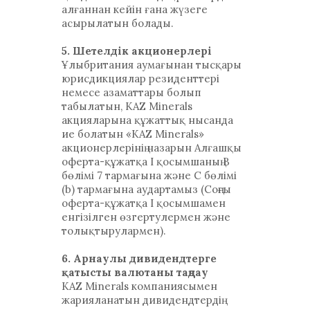
алғаннан кейін ғана жүзеге
асырылатын болады.
5. Шетелдік акционерлері
Ұлыбритания аумағынан тысқары
юрисдикциялар резиденттері
немесе азаматтары болып
табылатын, KAZ Minerals
акцияларына құжаттық нысанда
ие болатын «KAZ Minerals»
акционерлерінің назарын Алғашқы
оферта-құжатқа I қосымшаның В
бөлімі 7 тармағына және С бөлімі
(b) тармағына аудартамыз (Соңғы
оферта-құжатқа I қосымшамен
енгізілген өзгертулермен және
толықтырулармен).
6. Арнаулы дивидендтерге
қатысты валютаны таңдау
KAZ Minerals компаниясымен
жарияланатын дивидендтердің