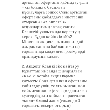
артылған офертаны қабылдау үшін
– сіз бланкте басылған
нұсқауларға сәйкес Соңғы артылған
офертаны қабылдауға ниеттеніп
отырған «KAZ Minerals»
акцияларының азырақ санын
Бланктің 2 ұяшығында көрсетуіңіз
керек. Бұдан кейін сіз «KAZ
Minerals» акцияларының осындай
азырақ санына байланысты (а)
тармағында көзделген рәсімдерді
орындауыңыз қажет.
2. Акцепт бланкісін қайтару
Құжаттық нысанда шығарылған
«KAZ Minerals» акцияларына
қатысты Соңғы артылған офертаны
қабылдау үшін, толтырылған, қол
қойылған және (егер қолданылса)
куәгердің қолы қойылып расталған
Акцепт бланкі және (төменде 3
тармақты ескере отырып)