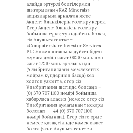
алайда әртүрлі белгілермен
шығарылған «KAZ Minerals»
акцияларына арналған жеке
Акцепт бланкілерін толтыру керек.
Егер Акцепт бланкісін толтыру
бойынша сұрақ туындайтын болса,
сіз Алушы-агентке –
«Computershare Investor Services
PLC» компаниясына дүйсенбіден
жұмаға дейін сағат 08:30 мин. пен
сағат 17:30 мин. аралығында
(Ұлыбританиядағы мемлекеттік
мейрам күндерінен басқа) кез
келген уақытта, егер сіз
Ұлыбритания шегінде болсаңыз –
(0) 370 707 1100 нөмірі бойынша
хабарласа аласыз (немесе егер сіз
Ұлыбритания аумағынан тысқары
болсаңыз – +44 (0) 370 707 1100 –
нөмірі бойынша). Егер сізге орыс
немесе қазақ тілінде көмек қажет
болса (яғни Алушы-агенттен