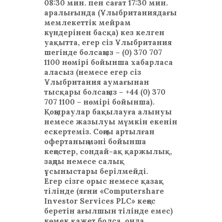
08:30 мин. пен сағат 17:30 мин.
аралығында (Ұлыбританиядағы
мемлекеттік мейрам
күндерінен басқа) кез келген
уақытта, егер сіз Ұлыбритания
шегінде болсаңыз – (0) 370 707
1100 нөмірі бойынша хабарласа
аласыз (немесе егер сіз
Ұлыбритания аумағынан
тысқары болсаңыз – +44 (0) 370
707 1100 – нөмірі бойынша).
Қоңыраулар бақылауға алынуы
немесе жазылуы мүмкін екенін
ескертеміз. Соңғы артылған
офертаның мәні бойынша
кеңестер, сондай-ақ қаржылық,
заңды немесе салық
ұсыныстары берілмейді.
Егер сізге орыс немесе қазақ
тілінде (яғни «Computershare
Investor Services PLC» кеңес
беретін ағылшын тілінде емес)
көмек қажет болса, онда