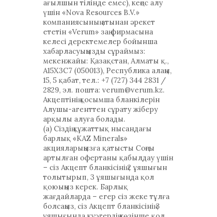
ағылшын тілінде емес), кеңес алу
үшін «Nova Resources B.V.»
компаниясының атынан әрекет
ететін «Verum» заң фирмасына
келесі деректемелер бойынша
хабарласуыңызды сұраймыз:
мекенжайы: Қазақстан, Алматы қ.,
A15X3C7 (050013), Республика алаңы,
15, 5 қабат, тел.: +7 (727) 344 2831 /
2829, эл. пошта: verum@verum.kz.
Акцептінің қосымша бланкілерін
Алушы-агенттен сұрату жіберу
арқылы алуға болады.
(a) Сіздің құжаттық нысандағы
барлық «KAZ Minerals»
акцияларыңызға қатысты Соңғы
артылған офертаны қабылдау үшін
– сіз Акцепт бланкісінің 2 ұяшығын
толытырып, 3 ұяшығында қол
қоюыңыз керек. Барлық
жағдайларда – егер сіз жеке тұлға
болсаңыз, сіз Акцепт бланкісінің 3
ұяшығында куәгердің көзінше қол