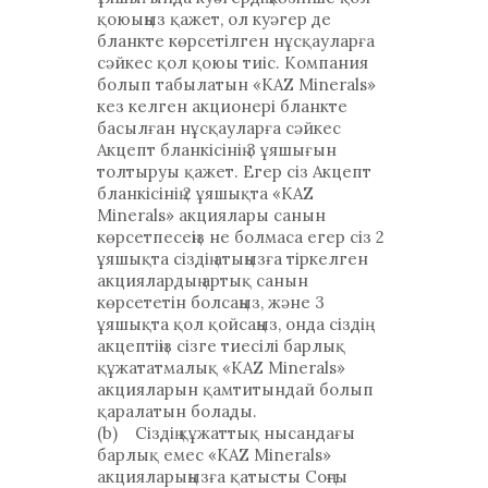
қоюыңыз қажет, ол куәгер де
бланкте көрсетілген нұсқауларға
сәйкес қол қоюы тиіс. Компания
болып табылатын «KAZ Minerals»
кез келген акционері бланкте
басылған нұсқауларға сәйкес
Акцепт бланкісінің 3 ұяшығын
толтыруы қажет. Егер сіз Акцепт
бланкісінің 2 ұяшықта «KAZ
Minerals» акциялары санын
көрсетпесеңіз не болмаса егер сіз 2
ұяшықта сіздің атыңызға тіркелген
акциялардың артық санын
көрсететін болсаңыз, және 3
ұяшықта қол қойсаңыз, онда сіздің
акцептіңіз сізге тиесілі барлық
құжататмалық «KAZ Minerals»
акцияларын қамтитындай болып
қаралатын болады.
(b) Сіздің құжаттық нысандағы
барлық емес «KAZ Minerals»
акцияларыңызға қатысты Соңғы