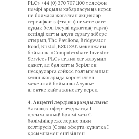
PLC» +44 (0) 370 707 1100 телефон
нөмірі арқылы хабарласуыңыз керек
не болмаса жоғалған акциялар
сертифкатқа(-тарға) немесе өзге
құқық белгілеуші құжатқа(-тарға)
кепілді хатты алуға сұрату жібере
отырып, The Pavilions, Bridgwater
Road, Bristol, BS13 8AE мекенжайы
бойынша «Computershare Investor
Services PLC» атына хат жазуыңыз
қажет, ал бұл хатты берілген
нұсқауларға сәйкес толтырғаннан
кейін жоғарыда көрсетілген
мекенжай бойынша Алушы-
агентке қайта жөнелту керек.
4. Акцептілердің жарамдылығы
Алғашқы оферта-құжатқа I
қосымшаның В бөлімі мен С
бөлімінің ережелеріне зиян
келтірусіз (Соңғы оферта-құжатқа I
қосымшамен енгізілген