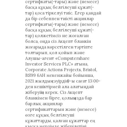
сертифкаты(-тары) және (немесе)
басқа құқық белгілеуші құжат(-
тар) қоса тіркелуі тиіс. Егер қандай
да бір себеппен тиісті акциялар
сертифкаты(-тары) және (немесе)
басқа құқық белгілеуші құжат(-
тар) қолжетімсіз не жоғалған
болса, онда сіз Акцепт бланкін
жоғарыда көрсетілген тәртіпте
толтырып, қол қойып және
Алушы-агент «Computershare
Investor Services PLC» атына,
Corporate Actions Projects, Bristol,
BS99 6AH мекенжайы бойынша,
2021 жылдың сәуірдің 9-ы сағат 13:00-
ден кешіктірмей ала алатындай
жіберуіңіз керек. Сіз Акцепт
бланкімен бірге, қолыңызда бар
барлық акциялар
сертификаттарын және (немесе)
өзге құқық белгілеуші
құжаттарды, қалған құжаттар ең
қысқа мерзімде жіберілетіні