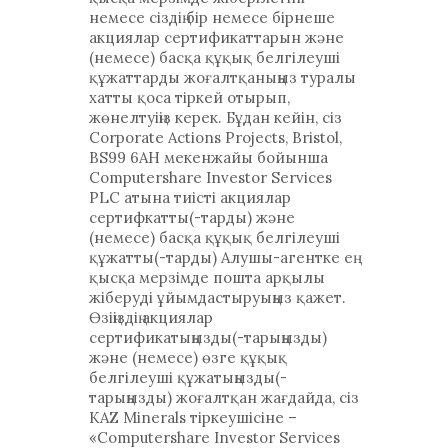
немесе сіздің бір немесе бірнеше
акциялар сертификаттарын және
(немесе) басқа құқық белгілеуші
құжаттарды жоғалтқаныңыз туралы
хатты қоса тіркей отырып,
жөнелтуіңіз керек. Бұдан кейін, сіз
Corporate Actions Projects, Bristol,
BS99 6AH мекенжайы бойынша
Computershare Investor Services
PLC атына тиісті акциялар
сертифкатты(-тарды) және
(немесе) басқа құқық белгілеуші
құжатты(-тарды) Алушы-агентке ең
қысқа мерзімде пошта арқылы
жіберуді ұйымдастыруыңыз қажет.
Өзіңіздің акциялар
сертификатыңызды(-тарыңызды)
және (немесе) өзге құқық
белгілеуші құжатыңызды(-
тарыңызды) жоғалтқан жағдайда, сіз
KAZ Minerals тіркеушісіне –
«Computershare Investor Services