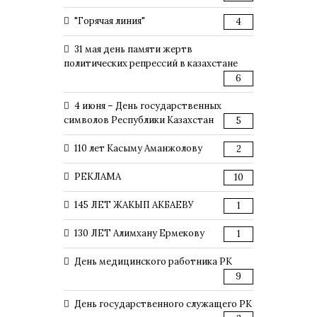
"Горячая линия"
4
31 мая день памяти жертв
политических репрессий в казахстане
6
4 июня – День государственных
символов Республики Казахстан
5
110 лет Касыму Аманжолову
2
РЕКЛАМА
10
145 ЛЕТ ЖАКЫП АКБАЕВУ
1
130 ЛЕТ Алимхану Ермекову
1
День медицинского работника РК
9
День государственного служащего РК