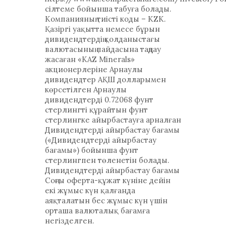
сілтеме бойынша табуға болады.
Компанияның тиісті коды – KZK.
Қазіргі уақытта немесе бұрын
дивидендтердің қолданыстағы
валютасының пайдасына таңдау
жасаған «KAZ Minerals»
акционерлеріне Арнаулы
дивидендтер АҚШ долларымен
көрсетілген Арнаулы
дивидендтерді 0.72068 фунт
стерлингті құрайтын фунт
стерлингке айырбастауға арналған
Дивидендтерді айырбастау бағамы
(«Дивидендтерді айырбастау
бағамы») бойынша фунт
стерлингпен төленетін болады.
Дивидендтерді айырбастау бағамы
Соңғы оферта-құжат күніне дейін
екі жұмыс күн қалғанда
аяқталатын бес жұмыс күн үшін
орташа валюталық бағамға
негізделген.