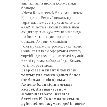
аяқталғанға шейін қолжетімді
болады.
«Nova Resources B.V.» компаниясы
Қазақстан Республикасында
тұратын немесе тіркелген және
«KAZ Minerals» компаниясының
Акцияларына құжаттық нысанда
ие болатын акционерлерге
осымен Акцепт бланкісін
толтыруда және рәсімдеуде және
Соңғы артылған офертаны құптау
тәртібінде көмек көрсетілуі мүмкін
екені туралы хабарлайды. Көмек
тегін көрсетіледі.
Егер сізге Акцепт бланкісін
толтыруда көмек қажет болса
(не болмаса сіз қосымша
Акцепт бланкісін алғыңыз
келсе), Алушы-агент –
«Computershare Investor
Services PLC» компаниясына
дүйсенбіден жұмаға дейін сағат