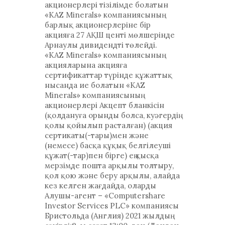
акционерлері тізілімде болатын
«KAZ Minerals» компаниясының
барлық акционерлеріне бір
акцияға 27 АҚШ центі мөлшерінде
Арнаулы дивидендті төлейді.
«KAZ Minerals» компаниясының
акцияларына акцияға
сертификаттар түрінде құжаттық
нысанда ие болатын «KAZ
Minerals» компаниясының
акционерлері Акцепт бланкісін
(қолдануға орынды болса, куәгердің
қолы қойылып расталған) (акция
сертикаты(-тары)мен және
(немесе) басқа құқық белгілеуші
құжат(-тар)пен бірге) ең қысқа
мерзімде пошта арқылы толтыру,
қол қою және беру арқылы, алайда
кез келген жағдайда, оларды
Алушы-агент – «Computershare
Investor Services PLC» компаниясы
Бристольда (Англия) 2021 жылдың