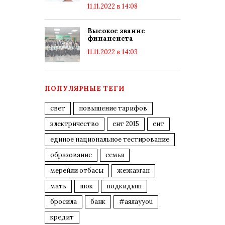
11.11.2022 в 14:08
Высокое звание
финансиста
11.11.2022 в 14:03
ПОПУЛЯРНЫЕ ТЕГИ
свет
повышение тарифов
электричество
ент 2015
ент
единое национальное тестирование
образование
семья
мерейли отбасы
жезказган
мать
шок
подкидыш
бросила
банк
#аялауyou
кредит