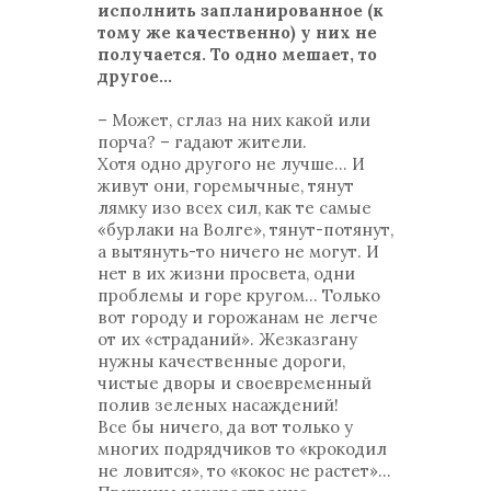
исполнить запланированное (к
тому же качественно) у них не
получается. То одно мешает, то
другое…
– Может, сглаз на них какой или
порча? – гадают жители.
Хотя одно другого не лучше… И
живут они, горемычные, тянут
лямку изо всех сил, как те самые
«бурлаки на Волге», тянут-потянут,
а вытянуть-то ничего не могут. И
нет в их жизни просвета, одни
проблемы и горе кругом… Только
вот городу и горожанам не легче
от их «страданий». Жезказгану
нужны качественные дороги,
чистые дворы и своевременный
полив зеленых насаждений!
Все бы ничего, да вот только у
многих подрядчиков то «крокодил
не ловится», то «кокос не растет»...