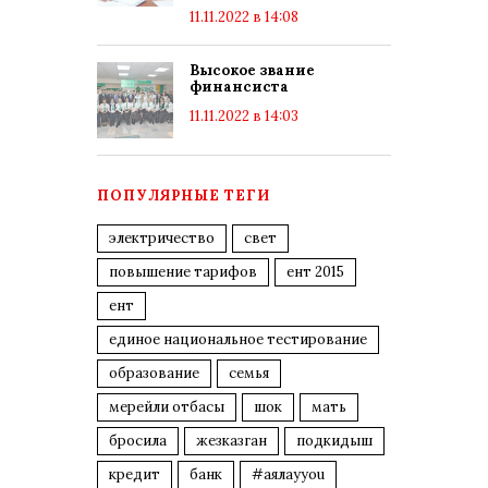
11.11.2022 в 14:08
Высокое звание
финансиста
11.11.2022 в 14:03
ПОПУЛЯРНЫЕ ТЕГИ
электричество
свет
повышение тарифов
ент 2015
ент
единое национальное тестирование
образование
семья
мерейли отбасы
шок
мать
бросила
жезказган
подкидыш
кредит
банк
#аялауyou