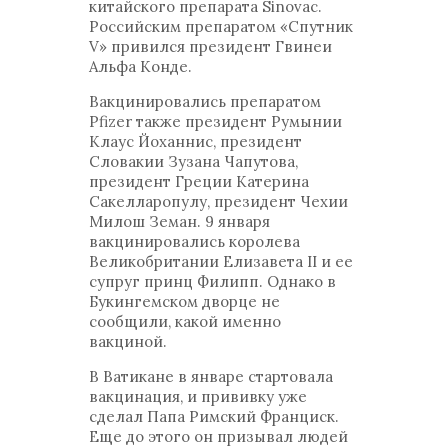
китайского препарата Sinovac.
Российским препаратом «Спутник
V» привился президент Гвинеи
Альфа Конде.
Вакцинировались препаратом
Pfizer также президент Румынии
Клаус Йоханнис, президент
Словакии Зузана Чапутова,
президент Греции Катерина
Сакелларопулу, президент Чехии
Милош Земан. 9 января
вакцинировались королева
Великобритании Елизавета II и ее
супруг принц Филипп. Однако в
Букингемском дворце не
сообщили, какой именно
вакциной.
В Ватикане в январе стартовала
вакцинация, и прививку уже
сделал Папа Римский Франциск.
Еще до этого он призывал людей