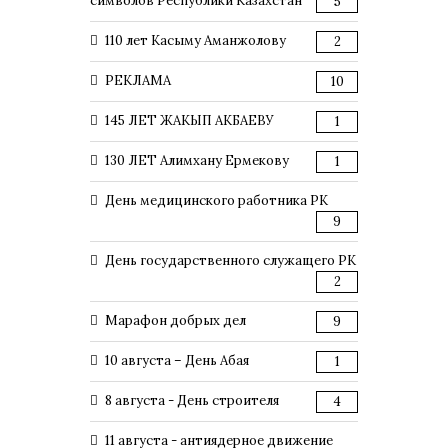
символов Республики Казахстан
5
110 лет Касыму Аманжолову
2
РЕКЛАМА
10
145 ЛЕТ ЖАКЫП АКБАЕВУ
1
130 ЛЕТ Алимхану Ермекову
1
День медицинского работника РК
9
День государственного служащего РК
2
Марафон добрых дел
9
10 августа – День Абая
1
8 августа - День строителя
4
11 августа - антиядерное движение