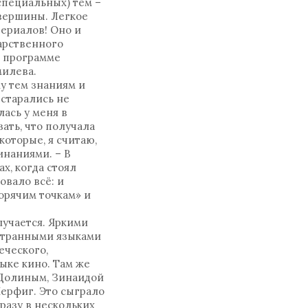
специальных) тем –
 вершины. Легкое
ериалов! Оно и
арственного
о программе
милева.
у тем знаниям и
 старались не
лась у меня в
ать, что получала
которые, я считаю,
инаниями. – В
х, когда стоял
овало всё: и
горячим точкам» и
лучается. Яркими
остранными языками
еческого,
зыке кино. Там же
 Долиным, Зинаидой
ерфиг. Это сыграло
разу в нескольких