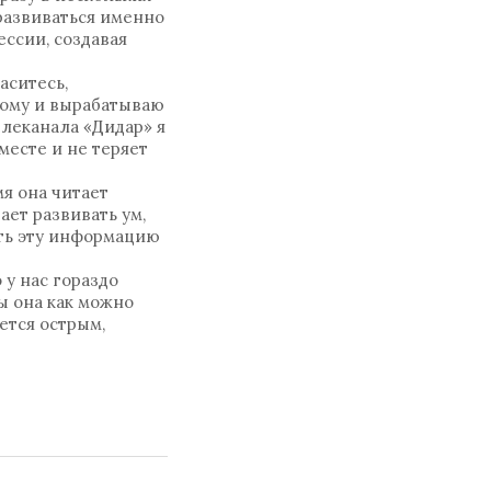
развиваться именно
ссии, создавая
аситесь,
тому и вырабатываю
елеканала «Дидар» я
 месте и не теряет
мя она читает
ет развивать ум,
ть эту информацию
 у нас гораздо
ы она как можно
ется острым,