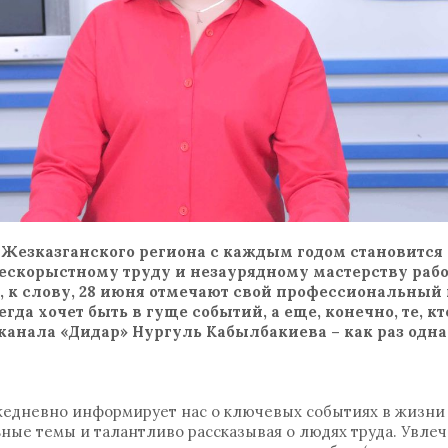
Жезказганского региона с каждым годом становится
 бескорыстному труду и незаурядному мастерству раб
 к слову, 28 июня отмечают свой профессиональный 
егда хочет быть в гуще событий, а еще, конечно, те, к
анала «Дидар» Нургуль Кабылбакиева – как раз одна и
едневно информирует нас о ключевых событиях в жизни 
ные темы и талантливо рассказывая о людях труда. Увле