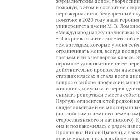
журналистским делом, творческий 
пожалуй, в этом и состоит ее сек
перо журналиста, безупречный вк
понятно: в 2020 году наша герои
университета имени М. В. Ломонос
«Международная журналистика» Ев
– Я выросла в интеллигентской с
тем взглядам, которые у меня сейч
ограничивать меня, всегда поощрял
третьем или в четвертом классе. 
огромное удовольствие от ее переч
действительно произвели на меня
старших классах я стала вести дне
вопрос о выборе профессии, меня 
живопись, и музыка, и переводчес
снимать репортажи с места событи
Нургуль относится к той редкой ка
свидетельствами ее многогранных
(английским и немного немецким),
старославянского и латинского). 
она и познакомилась с рядом изв
Пронченко, Ниной Цыркун), а так
значительную роль в выборе конкр