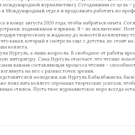
и международной журналистике). Сегодняшняя ее цель – 
ь в Международный отдел и продолжать работать по профе
сь в конце августа 2020 года, чтобы набраться опыта. Согл
стрыми, подвижными и яркими. Я – не исключение. Поэ
лагодаря творческому и жадному до новостей коллективу т
что канал, который я смотрела еще с детства, не стоит на
аша коллега.
ла Нургуль, а лишь возросла. В свободное от работы вре
ю литературу. Сама Нургуль отмечает, что чтение помога
амая важная составляющая процесса чтения – способнос
 взглянуть на нее с разных точек зрения.
редставителей молодежи, как Нургуль Кабылбакиева, было
лько пожелать коллеге огромных творческих успехов, чтоб
ным стилем. Пусть твое журналистское перо всегда оста