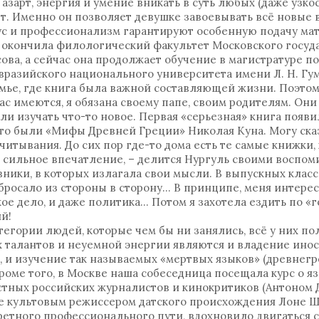
азарт, энергия и умение вникать в суть любых (даже узко
рет. Именно он позволяет девушке завоевывать всё новые
ус и профессионализм гарантируют особенную подачу мат
ня окончила филологический факультет Московского госуд
ова, а сейчас она продолжает обучение в магистратуре п
разийского национального университета имени Л. Н. Гу
емье, где книга была важной составляющей жизни. Поэтом
ас имеются, я обязана своему папе, своим родителям. Они
и изучать что-то новое. Первая «серьезная» книга появи
Это были «Мифы Древней Греции» Николая Куна. Могу сказ
итывания. До сих пор где-то дома есть те самые книжки, 
 сильное впечатление, – делится Нургуль своими воспом
вники, в которых излагала свои мысли. В выпускных класса
бросало из стороны в сторону… В принципе, меня интерес
кое дело, и даже политика… Потом я захотела ездить по «
й!
тегории людей, которые чем бы ни занялись, всё у них по
 талантов и неуемной энергии являются и владение ин
 и изучение так называемых «мертвых языков» (древнегр
Кроме того, в Москве наша собеседница посещала курс о я
естных российских журналистов и кинокритиков (Антоном
же культовым режиссером датского происхождения Лоне Ш
етного профессионального пути, вдохновило двигаться с