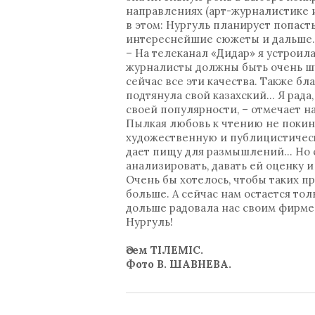
направлениях (арт-журналистике 
в этом: Нургуль планирует попаст
интереснейшие сюжеты и дальше.
– На телеканал «Дидар» я устроила
журналисты должны быть очень шу
сейчас все эти качества. Также б
подтянула свой казахский… Я рада, 
своей популярности, – отмечает н
Пылкая любовь к чтению не покину
художественную и публицистическу
дает пищу для размышлений… Но с
анализировать, давать ей оценку и
Очень бы хотелось, чтобы таких п
больше. А сейчас нам остается то
дольше радовала нас своим фирмен
Нургуль!
Әсем ТІЛЕМІС.
Фото В. ШАВНЕВА.