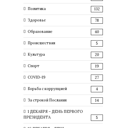
Политика
132
Здоровье
78
Образование
40
Происшествия
5
Культура
20
Спорт
19
COVID-19
27
Борьба с коррупцией
4
За строкой Послания
14
1 ДЕКАБРЯ – ДЕНЬ ПЕРВОГО
ПРЕЗИДЕНТА
5