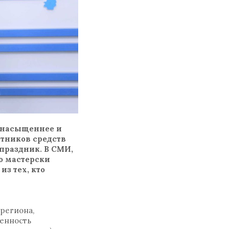
 насыщеннее и
отников средств
праздник. В СМИ,
то мастерски
з тех, кто
региона,
ченность