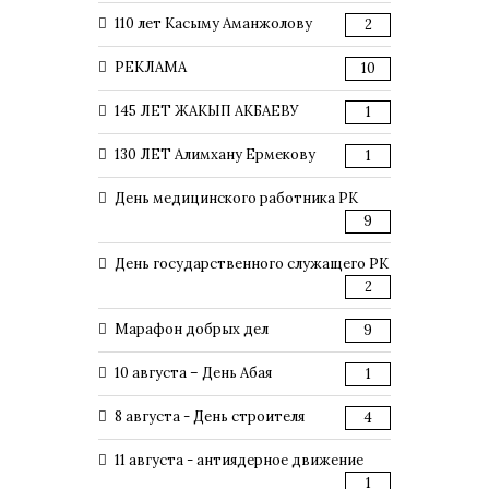
110 лет Касыму Аманжолову
2
РЕКЛАМА
10
145 ЛЕТ ЖАКЫП АКБАЕВУ
1
130 ЛЕТ Алимхану Ермекову
1
День медицинского работника РК
9
День государственного служащего РК
2
Марафон добрых дел
9
10 августа – День Абая
1
8 августа - День строителя
4
11 августа - антиядерное движение
1