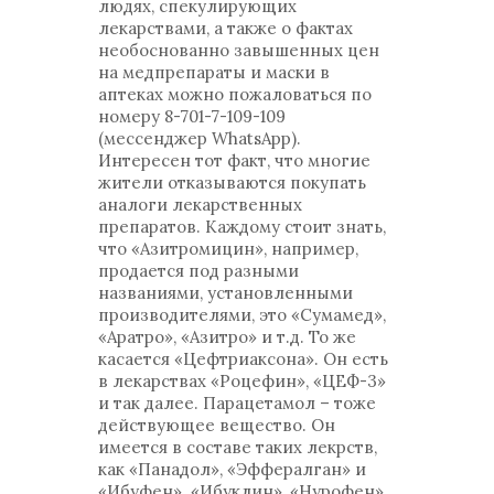
людях, спекулирующих
лекарствами, а также о фактах
необоснованно завышенных цен
на медпрепараты и маски в
аптеках можно пожаловаться по
номеру 8-701-7-109-109
(мессенджер WhatsАpp).
Интересен тот факт, что многие
жители отказываются покупать
аналоги лекарственных
препаратов. Каждому стоит знать,
что «Азитромицин», например,
продается под разными
названиями, установленными
производителями, это «Сумамед»,
«Аратро», «Азитро» и т.д. То же
касается «Цефтриаксона». Он есть
в лекарствах «Роцефин», «ЦЕФ-3»
и так далее. Парацетамол – тоже
действующее вещество. Он
имеется в составе таких лекрств,
как «Панадол», «Эффералган» и
«Ибуфен». «Ибуклин», «Нурофен»