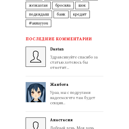
жезказган
бросила
шок
подкидыш
банк
кредит
#аялауyou
ПОСЛЕДНИЕ КОММЕНТАРИИ
Dastan
Здравсивуйте спасибо за
статью.хотелось бы
отметит...
Жанбота
Ураа, мы с подругами
надеемся что там будет
секция...
Анастасия
Добрый день. Моя дочь