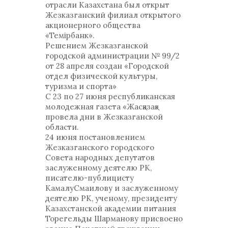
отрасли Казахстана был открыт
Жезказганский филиал открытого
акционерного общества
«Темірбанк».
Решением Жезказганской
городской администрации № 99/2
от 28 апреля создан «Городской
отдел физической культуры,
туризма и спорта»
С 23 по 27 июня республиканская
молодежная газета «Жасқазақ»
провела дни в Жезказганской
области.
24 июня постановлением
Жезказганского городского
Совета народных депутатов
заслуженному деятелю РК,
писателю-публицисту
КамалуСмаилову и заслуженному
деятелю РК, ученому, президенту
Казахстанской академии питания
Торегельды Шарманову присвоено