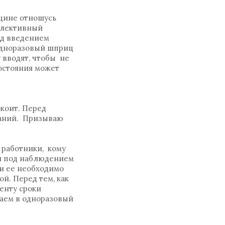
кцине отношусь
оллективный
ед введением
 одноразовый шприц
 вводят, чтобы не
остояния может
коит. Перед
ваний. Призываю
 работники, кому
ся под наблюдением
и ее необходимо
й. Перед тем, как
енту сроки
раем в одноразовый