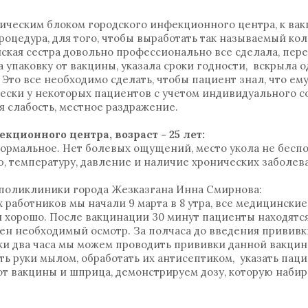
ическим блоком городского инфекционного центра, к ва
роцедура, для того, чтобы выработать так называемый к
кая сестра довольно профессионально все сделала, пер
 упаковку от вакцины, указала сроки годности, вскрыла
Это все необходимо сделать, чтобы пациент знал, что ему
ески у некоторых пациентов с учетом индивидуального с
я слабость, местное раздражение.
ционного центра, возраст - 25 лет:
ормальное. Нет болевых ощущений, место укола не беспо
, температуру, давление и наличие хронических заболе
поликлиники города Жезказгана Инна Смирнова:
 работников мы начали 9 марта в 8 утра, все медицинские
я хорошо. После вакцинации 30 минут пациенты находят
ен необходимый осмотр. За полчаса до введения прививк
и два часа мы можем проводить прививки данной вакцино
ь руки мылом, обработать их антисептиком, указать паци
от вакцины и шприца, демонстрируем дозу, которую наби