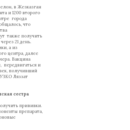
елом, в Жезказган
та и 1200 второго
нтре города
общалось, что
ства
гут также получить
через 21 день.
ки, а из
го центра, далее
чера. Вакцина
, передвигаться и
овек, получивший
 УЗКО Ляззат
ская сестра
олучить прививки.
мпоненты препарата,
фоновые