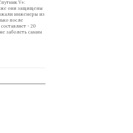
путник V»:
у же они защищены
езжали инженеры из
лько после
составляет - 20
 не заболеть самим