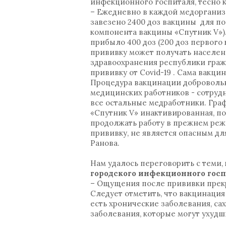
инфекционного госпиталя, тесно 
– Ежедневно в каждой медорганиз
завезено 2400 доз вакцины для по
компонента вакцины «Спутник V»)
прибыло 400 доз (200 доз первого 
прививку может получать населени
здравоохранения республики гражд
прививку от Covid-19 . Сама вакци
Процедура вакцинации добровольн
медицинских работников - сотруд
все остальные медработники. Графи
«Спутник V» инактивированная, по
продолжать работу в прежнем реж
прививку, не является опасным д
Ранова.
Нам удалось переговорить с теми,
городского инфекционного госп
– Ощущения после прививки прекр
Следует отметить, что вакцинация 
есть хронические заболевания, са
заболевания, которые могут ухудш