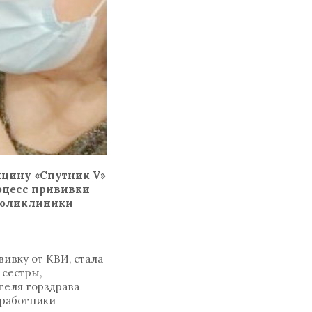
кцину «Спутник V»
оцесс прививки
 поликлиники
ивку от КВИ, стала
 сестры,
теля горздрава
 работники