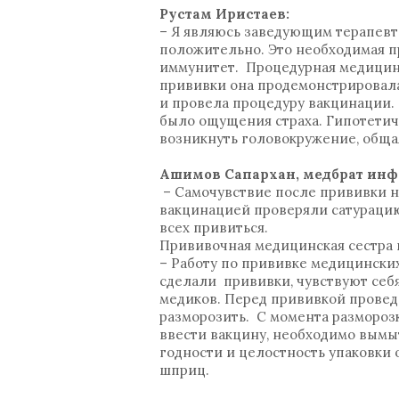
Рустам Иристаев:
– Я являюсь заведующим терапевт
положительно. Это необходимая п
иммунитет. Процедурная медицинс
прививки она продемонстрировала
и провела процедуру вакцинации. 
было ощущения страха. Гипотетич
возникнуть головокружение, обща
Ашимов Сапархан, медбрат инфек
– Самочувствие после прививки н
вакцинацией проверяли сатурацию
всех привиться.
Прививочная медицинская сестра 
– Работу по прививке медицинских
сделали прививки, чувствуют себ
медиков. Перед прививкой провед
разморозить. С момента разморозк
ввести вакцину, необходимо вымыт
годности и целостность упаковки 
шприц.