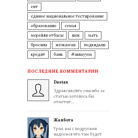
ент
единое национальное тестирование
образование
семья
мерейли отбасы
шок
мать
бросила
жезказган
подкидыш
кредит
банк
#аялауyou
ПОСЛЕДНИЕ КОММЕНТАРИИ
Dastan
Здравсивуйте спасибо за
статью.хотелось бы
отметит...
Жанбота
Ураа, мы с подругами
надеемся что там будет