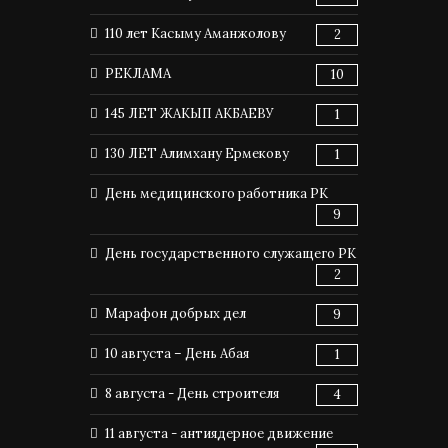
110 лет Касыму Аманжолову
2
РЕКЛАМА
10
145 ЛЕТ ЖАКЫП АКБАЕВУ
1
130 ЛЕТ Алимхану Ермекову
1
День медицинского работника РК
9
День государственного служащего РК
2
Марафон добрых дел
9
10 августа – День Абая
1
8 августа - День строителя
4
11 августа - антиядерное движение