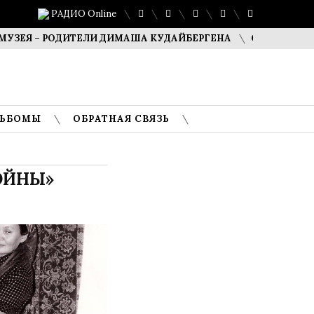
РАДИО Online
– РОДИТЕЛИ ДИМАША КУДАЙБЕРГЕНА
САФУАН ЖАМПЕИСОВ
ЛЬБОМЫ
ОБРАТНАЯ СВЯЗЬ
ОЙНЫ»