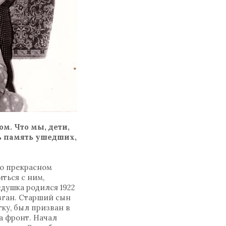
м. Что мы, дети,
ть память ушедших,
 о прекрасном
ться с ним,
едушка родился 1922
азган. Старший сын
ку, был призван в
а фронт. Начал