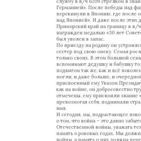
службу в в/ч 6209 стрелком в зва
Германией». После победы над фаш
перекинули в Японию, где после 
над Японией». И даже после этих д
Приморский край на границу в в/ч 
награжден медалью «30 лет Советс
был уволен в запас.
По приезду на родину он устроился
сестер под свою опеку. Семья росл
только своих. В этом большой сем
вспоминают дедушку и бабушку тол
подвигом так же, как и всё поколе
могли, и даже больше, и очередно
присвоенный ему Указом Президиум
как на войне, он добросовестно т
отмечены, ему присвоили звание 
превозмогая себя, поднимали стра
имя.
И сегодня, мы, подрастающее поко
о том, что война – это давно забы
Отечественной войны, уважать тех
память о роковых годах. Мы должн
войны, а память о них должна пер