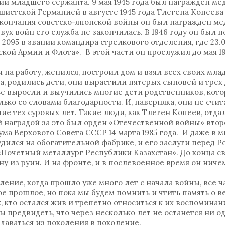
нии младшего сержанта. 9 мая 1945 года был награжден ме
истской Германией в августе 1945 года Тлегена Копеева
окончания советско-японской войны он был награжден ме
вух войн его служба не закончилась. В 1946 году он был 
2095 в звании командира стрелкового отделения, где 23.0
кой Армии и Флота». В этой части он прослужил до мая 19
 на работу, женился, построил дом и взял всех своих мла
а, родились дети, они вырастили пятерых сыновей и трех 
ье выросли и выучились многие дети родственников, кото
ько со словами благодарности. И, наверняка, они не счи
ние тех суровых лет. Такие люди, как Тлеген Копеев, отда
й наградой за это был орден «Отечественной войны» втор
а Верхового Совета СССР 14 марта 1985 года. И даже в м
рудился на обогатительной фабрике, и его заслуги перед 
«Почетный металлург Республики Казахстан». До конца св
ну из руин. И на фронте, и в послевоенное время он ниче
ление, когда прошло уже много лет с начала войны, все
тое прошлое, но пока мы будем помнить и чтить память о 
, кто остался жив и трепетно относиться к их воспоминан
ы предвидеть, что через несколько лет не останется ни о
едаваться из поколения в поколение.