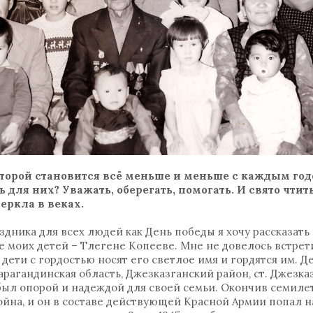
оторой становится всё меньше и меньше с каждым годо
 для них? Уважать, оберегать, помогать. И свято чти
еркла в веках.
здника для всех людей как День победы я хочу рассказать
е моих детей – Тлегене Копееве. Мне не довелось встрети
дети с гордостью носят его светлое имя и гордятся им. Д
Карагандинская область, Джезказганский район, ст. Джезк
был опорой и надеждой для своей семьи. Окончив семилет
война, и он в составе действующей Красной Армии попал н