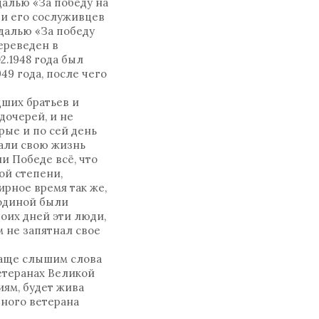
далью «За победу на
 и его сослуживцев
далью «За победу
переведен в
2.1948 года был
49 года, после чего
дших братьев и
дочерей, и не
рые и по сей день
тали свою жизнь
ли Победе всё, что
ой степени,
ирное время так же,
Родиной были
оих дней эти люди,
м не запятнал свое
 чаще слышим слова
ветеранах Великой
иям, будет жива
дного ветерана