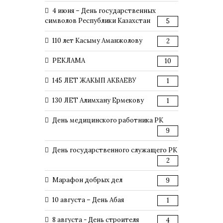
4 июня – День государственных
символов Республики Казахстан
5
110 лет Касыму Аманжолову
2
РЕКЛАМА
10
145 ЛЕТ ЖАКЫП АКБАЕВУ
1
130 ЛЕТ Алимхану Ермекову
1
День медицинского работника РК
9
День государственного служащего РК
2
Марафон добрых дел
9
10 августа – День Абая
1
8 августа - День строителя
4