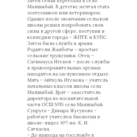
затем семья переехала в село
Малшыбай. В детстве мечтал стать
зоотехником или ветеринаром.
Однако после окончания сельской
школы решил попробовать свои
силы в другой сфере, поступив в
колледжи города – ЖПТК и КУПС.
Затем была служба в армии.
Родители Жанботы – простые
сельские труженики. Отец –
Сагиммуса Игенов – после службы
в правоохранительных органах
находится на заслуженном отдыхе.
Мать – Айткуль Игенова – учитель
начальных классов школы села
Малшыбай. Брат – заместитель
директора по воспитательной
части ОСШ №15 села Малшыбай.
Супруга – Динара Жусупова –
работает учителем биологии в
школе-лицее №7 им. К. И.
Сатпаева.
– До прихода на госслужбу я