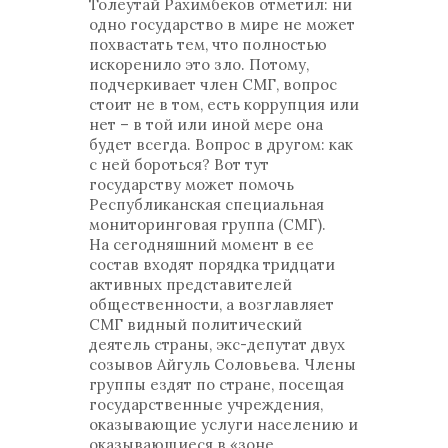
Толеутай Рахимбеков отметил: ни
одно государство в мире не может
похвастать тем, что полностью
искоренило это зло. Потому,
подчеркивает член СМГ, вопрос
стоит не в том, есть коррупция или
нет – в той или иной мере она
будет всегда. Вопрос в другом: как
с ней бороться? Вот тут
государству может помочь
Республиканская специальная
мониторинговая группа (СМГ).
На сегодняшний момент в ее
состав входят порядка тридцати
активных представителей
общественности, а возглавляет
СМГ видный политический
деятель страны, экс-депутат двух
созывов Айгуль Соловьева. Члены
группы ездят по стране, посещая
государственные учреждения,
оказывающие услуги населению и
оказывающиеся в «зоне