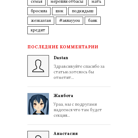
семья
мерейли отбасы
мать
бросила
шок
подкидыш
жезказган
#аялауyou
банк
кредит
ПОСЛЕДНИЕ КОММЕНТАРИИ
Dastan
Здравсивуйте спасибо за
статью.хотелось бы
отметит...
Жанбота
Ураа, мы с подругами
надеемся что там будет
секция...
Анастасия