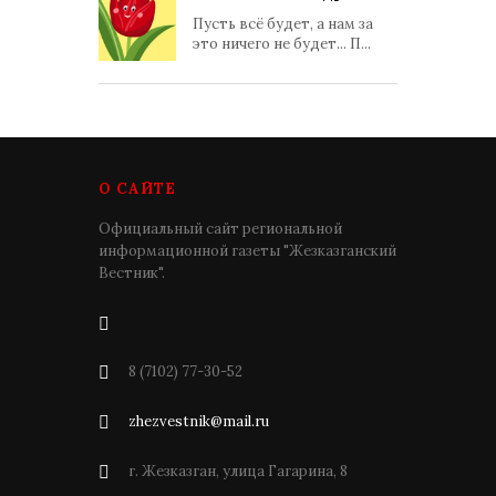
Пусть всё будет, а нам за
это ничего не будет... П...
О САЙТЕ
Официальный сайт региональной
информационной газеты "Жезказганский
Вестник".
8 (7102) 77-30-52
zhezvestnik@mail.ru
г. Жезказган, улица Гагарина, 8