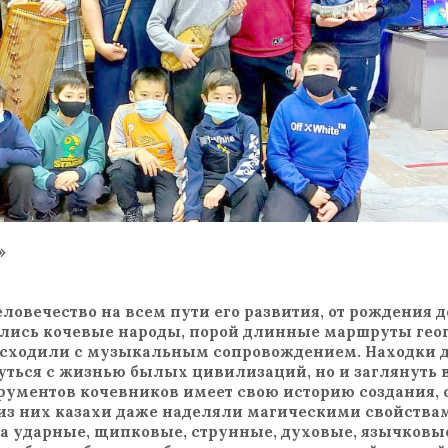
»
овечество на всем пути его развития, от рождения д
сились кочевые народы, порой длинные маршруты гео
сходили с музыкальным сопровождением. Находки д
уться с жизнью былых цивилизаций, но и заглянуть 
ументов кочевников имеет свою историю создания,
из них казахи даже наделяли магическими свойствам
а ударные, щипковые, струнные, духовые, язычков