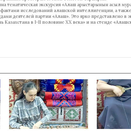
на тематическая экскурсия «Алаш арыстарынын асыл мура
 фактами исследований алашской интеллигенции, а такж
дами деятелей партии «Алаш». Это ярко представлено в 
Казахстана в I-II половине XX века» и на стенде «Алашс