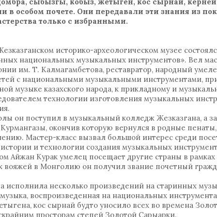
мбра, сыбызгы, кобыз, жетыген, кос сырнай, керней.
и в особом почете. Они передавали эти знания из по
астерства только с избранными.
 Жезказганском историко-археологическом музее состоялс
нных национальных музыкальных инструментов». Вел мас
ии им. Т. Калмагамбетова, реставратор, народный умеле
етей с национальными музыкальными инструментами, пр
ой музыке казахского народа, к прикладному и музыкальн
ледователем технологии изготовления музыкальных инст
ия.
лы он поступил в музыкальный колледж Жезказгана, а за
Курмангазы, окончив которую вернулся в родные пенаты,
ению. Мастер-класс вызвал большой интерес среди посе
 истории и технологии создания музыкальных инструмент
ом Айжан Курак умелец посещает другие страны в рамках
их вояжей в Монголию он получил звание почетный граж
ра исполнила несколько произведений на старинных муз
я музыка, воспроизведенная на национальных инструмента
етыгена, кос сырнай будто уносило всех во времена Золот
ескрайним просторам степей Золотой Сарыарки.