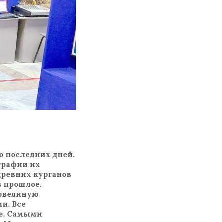
о последних дней.
графии их
ревних курганов
в прошлое.
 овеянную
и. Все
ые. Самыми