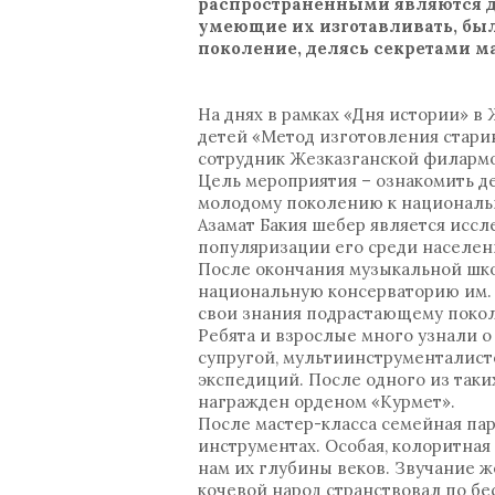
распространенными являются до
умеющие их изготавливать, был
поколение, делясь секретами м
На днях в рамках «Дня истории» в
детей «Метод изготовления стари
сотрудник Жезказганской филармон
Цель мероприятия – ознакомить д
молодому поколению к национальн
Азамат Бакия шебер является исс
популяризации его среди населен
После окончания музыкальной шко
национальную консерваторию им. 
свои знания подрастающему покол
Ребята и взрослые много узнали о
супругой, мультиинструменталист
экспедиций. После одного из так
награжден орденом «Курмет».
После мастер-класса семейная па
инструментах. Особая, колоритна
нам их глубины веков. Звучание ж
кочевой народ странствовал по б