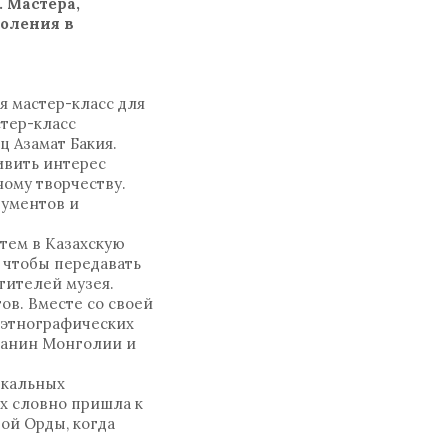
 Мастера,
коления в
я мастер-класс для
тер-класс
ц Азамат Бакия.
ивить интерес
ому творчеству.
рументов и
тем в Казахскую
 чтобы передавать
тителей музея.
ов. Вместе со своей
 этнографических
данин Монголии и
ыкальных
х словно пришла к
ой Орды, когда