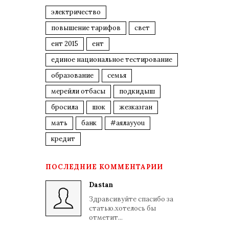
электричество
повышение тарифов
свет
ент 2015
ент
единое национальное тестирование
образование
семья
мерейли отбасы
подкидыш
бросила
шок
жезказган
мать
банк
#аялауyou
кредит
ПОСЛЕДНИЕ КОММЕНТАРИИ
Dastan
Здравсивуйте спасибо за
статью.хотелось бы
отметит...