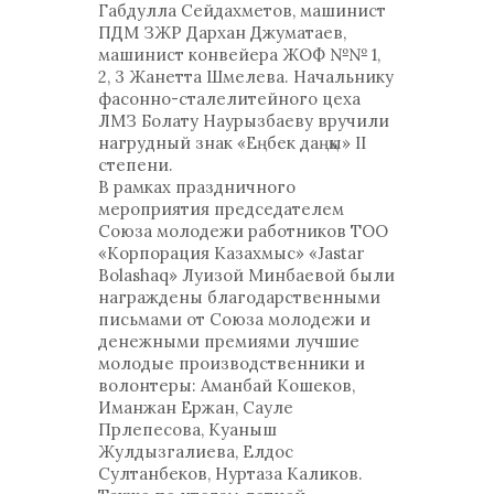
Габдулла Сейдахметов, машинист
ПДМ ЗЖР Дархан Джуматаев,
машинист конвейера ЖОФ №№ 1,
2, 3 Жанетта Шмелева. Начальнику
фасонно-сталелитейного цеха
ЛМЗ Болату Наурызбаеву вручили
нагрудный знак «Еңбек даңқы» II
степени.
В рамках праздничного
мероприятия председателем
Союза молодежи работников ТОО
«Корпорация Казахмыс» «Jastar
Bolashaq» Луизой Минбаевой были
награждены благодарственными
письмами от Союза молодежи и
денежными премиями лучшие
молодые производственники и
волонтеры: Аманбай Кошеков,
Иманжан Ержан, Сауле
Прлепесова, Куаныш
Жулдызгалиева, Елдос
Султанбеков, Нуртаза Каликов.