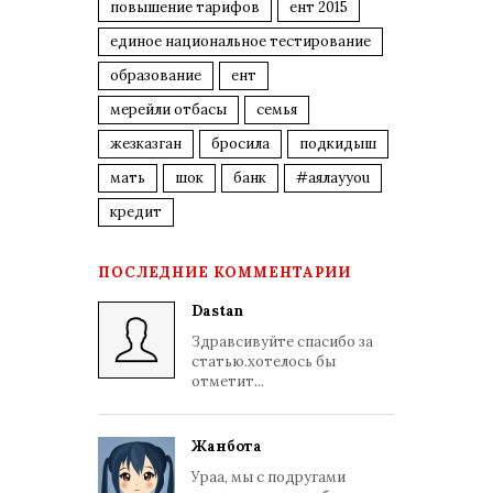
повышение тарифов
ент 2015
единое национальное тестирование
образование
ент
мерейли отбасы
семья
жезказган
бросила
подкидыш
мать
шок
банк
#аялауyou
кредит
ПОСЛЕДНИЕ КОММЕНТАРИИ
Dastan
Здравсивуйте спасибо за
статью.хотелось бы
отметит...
Жанбота
Ураа, мы с подругами