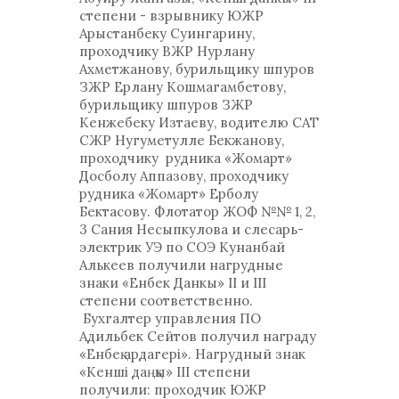
степени - взрывнику ЮЖР
Арыстанбеку Суингарину,
проходчику ВЖР Нурлану
Ахметжанову, бурильщику шпуров
ЗЖР Ерлану Кошмагамбетову,
бурильщику шпуров ЗЖР
Кенжебеку Изтаеву, водителю САТ
СЖР Нугуметулле Бекжанову,
проходчику рудника «Жомарт»
Досболу Аппазову, проходчику
рудника «Жомарт» Ерболу
Бектасову. Флотатор ЖОФ №№ 1, 2,
3 Сания Несыпкулова и слесарь-
электрик УЭ по СОЭ Кунанбай
Алькеев получили нагрудные
знаки «Енбек Данкы» II и III
степени соответственно.
Бухгалтер управления ПО
Адильбек Сейтов получил награду
«Енбеқ ардагері». Нагрудный знак
«Кенші даңқы» III степени
получили: проходчик ЮЖР