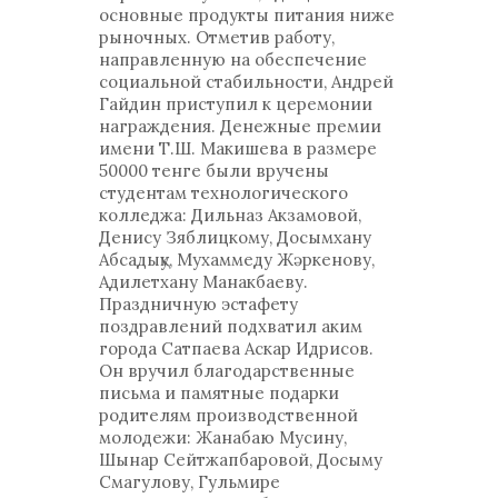
основные продукты питания ниже
рыночных. Отметив работу,
направленную на обеспечение
социальной стабильности, Андрей
Гайдин приступил к церемонии
награждения. Денежные премии
имени Т.Ш. Макишева в размере
50000 тенге были вручены
студентам технологического
колледжа: Дильназ Акзамовой,
Денису Зяблицкому, Досымхану
Абсадықу, Мухаммеду Жәркенову,
Адилетхану Манакбаеву.
Праздничную эстафету
поздравлений подхватил аким
города Сатпаева Аскар Идрисов.
Он вручил благодарственные
письма и памятные подарки
родителям производственной
молодежи: Жанабаю Мусину,
Шынар Сейтжапбаровой, Досыму
Смагулову, Гульмире