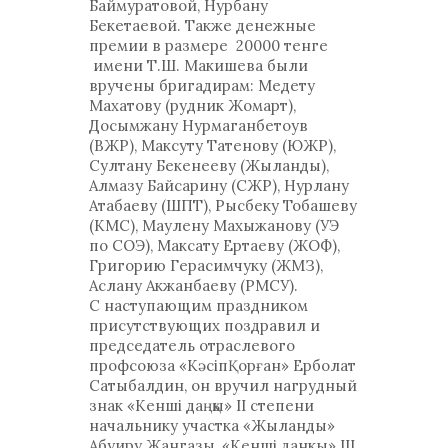
Баймуратовой, Нурбану
Бекетаевой. Также денежные
премии в размере 20000 тенге
имени Т.Ш. Макишева были
вручены бригадирам: Медету
Махатову (рудник Жомарт),
Досымжану Нурмаганбетоув
(ВЖР), Максуту Татенову (ЮЖР),
Султану Бекенееву (Жыланды),
Алмазу Байсарину (СЖР), Нурлану
Атабаеву (ШПТ), Рысбеку Тобашеву
(КМС), Маулену Махыжанову (УЭ
по СОЭ), Максату Ертаеву (ЖОФ),
Григорию Герасимчуку (ЖМЗ),
Аслану Акжанбаеву (РМСУ).
С наступающим праздником
присутствующих поздравил и
председатель отраслевого
профсоюза «КәсіпҚорған» Ерболат
Сатыбалдин, он вручил нагрудный
знак «Кенші даңқы» II степени
начальнику участка «Жыланды»
Абуиру Жангазы, «Кенші данкы» III