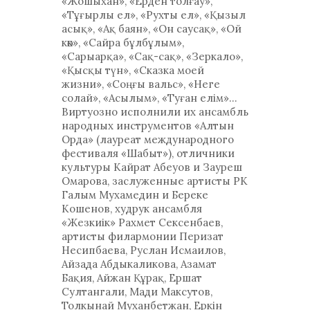
«Жошыхан», «Ерден толғау»,
«Тұғырлы ел», «Рухты ел», «Қызыл
асық», «Ақ баян», «Он саусақ», «Ой
көк», «Сайра бұлбұлым»,
«Сарыарқа», «Сақ-сақ», «Зеркало»,
«Қысқы түн», «Сказка моей
жизни», «Соңғы вальс», «Неге
солай», «Асылым», «Туған елім»…
Виртуозно исполнили их ансамбль
народных инструментов «Алтын
Орда» (лауреат международного
фестиваля «Шабыт»), отличники
культуры Кайрат Абеуов и Зауреш
Омарова, заслуженные артисты РК
Галым Мухамедин и Береке
Кошенов, худрук ансамбля
«Жезкиік» Рахмет Сексенбаев,
артисты филармонии Перизат
Несипбаева, Руслан Исмаилов,
Айзада Абдыкаликова, Азамат
Бақия, Айжан Құрақ, Ершат
Султангали, Мади Максутов,
Толкынай Муханбетжан, Еркін