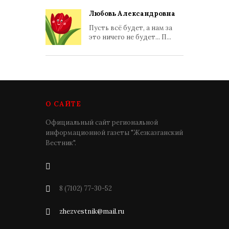
Любовь Александровна
Пусть всё будет, а нам за
это ничего не будет... П...
О САЙТЕ
Официальный сайт региональной
информационной газеты "Жезказганский
Вестник".
8 (7102) 77-30-52
zhezvestnik@mail.ru