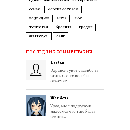
единое национальное тестирование
семья
мерейли отбасы
подкидыш
мать
шок
жезказган
бросила
кредит
#аялауyou
банк
ПОСЛЕДНИЕ КОММЕНТАРИИ
Dastan
Здравсивуйте спасибо за
статью.хотелось бы
отметит...
Жанбота
Ураа, мы с подругами
надеемся что там будет
секция...