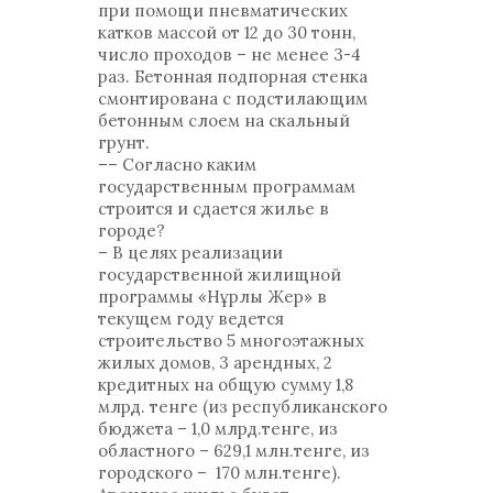
при помощи пневматических
катков массой от 12 до 30 тонн,
число проходов – не менее 3-4
раз. Бетонная подпорная стенка
смонтирована с подстилающим
бетонным слоем на скальный
грунт.
–– Согласно каким
государственным программам
строится и сдается жилье в
городе?
– В целях реализации
государственной жилищной
программы «Нұрлы Жер» в
текущем году ведется
строительство 5 многоэтажных
жилых домов, 3 арендных, 2
кредитных на общую сумму 1,8
млрд. тенге (из республиканского
бюджета – 1,0 млрд.тенге, из
областного – 629,1 млн.тенге, из
городского – 170 млн.тенге).