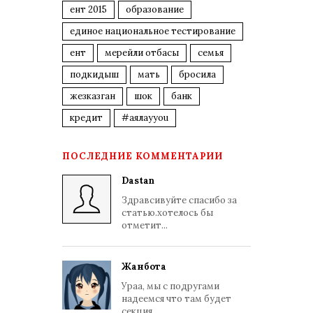
ент 2015
образование
единое национальное тестирование
ент
мерейли отбасы
семья
подкидыш
мать
бросила
жезказган
шок
банк
кредит
#аялауyou
ПОСЛЕДНИЕ КОММЕНТАРИИ
Dastan
Здравсивуйте спасибо за
статью.хотелось бы
отметит...
Жанбота
Ураа, мы с подругами
надеемся что там будет
секция...