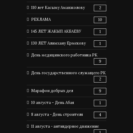
110 лет Касыму Аманжолову
2
РЕКЛАМА
10
145 ЛЕТ ЖАКЫП АКБАЕВУ
1
130 ЛЕТ Алимхану Ермекову
1
День медицинского работника РК
9
День государственного служащего РК
2
Марафон добрых дел
9
10 августа – День Абая
1
8 августа - День строителя
4
11 августа - антиядерное движение
1