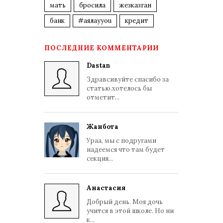
мать
бросила
жезказган
банк
#аялауyou
кредит
ПОСЛЕДНИЕ КОММЕНТАРИИ
Dastan
Здравсивуйте спасибо за
статью.хотелось бы
отметит...
Жанбота
Ураа, мы с подругами
надеемся что там будет
секция...
Анастасия
Добрый день. Моя дочь
учится в этой школе. Но ни
к...