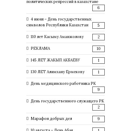
политических репрессий в казахстане
6
4 июня – День государственных
символов Республики Казахстан
5
110 лет Касыму Аманжолову
2
РЕКЛАМА
10
145 ЛЕТ ЖАКЫП АКБАЕВУ
1
130 ЛЕТ Алимхану Ермекову
1
День медицинского работника РК
9
День государственного служащего РК
2
Марафон добрых дел
9
10 августа – День Абая
1