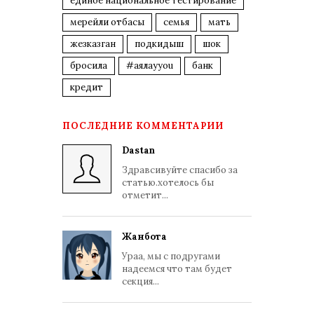
единое национальное тестирование
мерейли отбасы
семья
мать
жезказган
подкидыш
шок
бросила
#аялауyou
банк
кредит
ПОСЛЕДНИЕ КОММЕНТАРИИ
Dastan
Здравсивуйте спасибо за
статью.хотелось бы
отметит...
Жанбота
Ураа, мы с подругами
надеемся что там будет
секция...