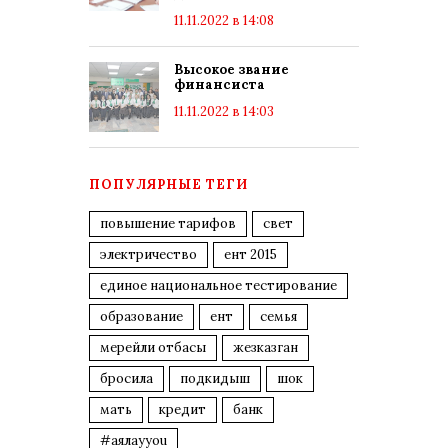
11.11.2022 в 14:08
Высокое звание
финансиста
11.11.2022 в 14:03
ПОПУЛЯРНЫЕ ТЕГИ
повышение тарифов
свет
электричество
ент 2015
единое национальное тестирование
образование
ент
семья
мерейли отбасы
жезказган
бросила
подкидыш
шок
мать
кредит
банк
#аялауyou