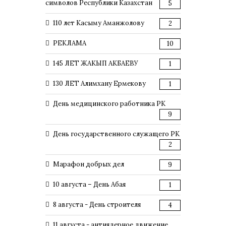
символов Республики Казахстан
5
110 лет Касыму Аманжолову
2
РЕКЛАМА
10
145 ЛЕТ ЖАКЫП АКБАЕВУ
1
130 ЛЕТ Алимхану Ермекову
1
День медицинского работника РК
9
День государственного служащего РК
2
Марафон добрых дел
9
10 августа – День Абая
1
8 августа - День строителя
4
11 августа - антиядерное движение