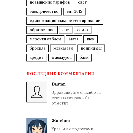
повышение тарифов
свет
электричество
ент 2015
единое национальное тестирование
образование
ент
семья
мерейли отбасы
мать
шок
бросила
жезказган
подкидыш
кредит
#аялауyou
банк
ПОСЛЕДНИЕ КОММЕНТАРИИ
Dastan
Здравсивуйте спасибо за
статью.хотелось бы
отметит...
Жанбота
Ураа, мы с подругами