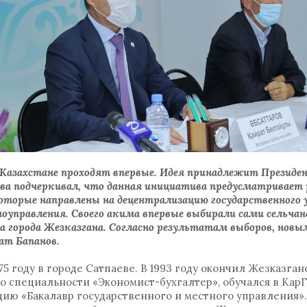
 Казахстане проходят впервые. Идея принадлежит Презид
ва подчеркивал, что данная инициатива предусматривает
торые направлены на децентрализацию государственного у
управления. Своего акима впервые выбирали сами сельчане.
а города Жезказгана. Согласно результатам выборов, новым
ат Бапанов.
5 году в городе Сатпаеве. В 1993 году окончил Жезказган
о специальности «Экономист-бухгалтер», обучался в Кар
ацию «Бакалавр государственного и местного управления».