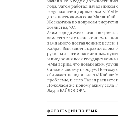
начал в 1993 году с должности ин
года. Затем работал начальником 
году назначен директором КГУ «Це
должность акима села Малшыбай. 
Жезказгана по вопросам энергетик
хозяйства, ЧС.
Аким города Жезказгана встретилс
заместителя с назначением на нов
вами много поставленных целей. 
Кайрат Бектаевич выразил слова б
руководил этим населенным пункто
и внедрения всех государственны
«Мы верим, что новый аким улучши
ближе к своему народу». Поэтому
сближает народ и власть! Кайрат 
проблемы, и село Талап расцветет
Пожелаем же новому акиму села Т
Лаура БАЙДОСОВА.
ФОТОГРАФИИ ПО ТЕМЕ