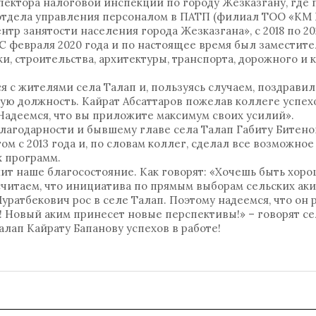
спектора налоговой инспекции по городу Жезказгану, где 
отдела управления персоналом в ПАТП (филиал ТОО «КМ Log
нтр занятости населения города Жезказгана», с 2018 по 2
С февраля 2020 года и по настоящее время был заместите
и, строительства, архитектуры, транспорта, дорожного и
я с жителями села Талап и, пользуясь случаем, поздрави
ую должность. Кайрат Абсаттаров пожелав коллеге успехо
Надеемся, что вы приложите максимум своих усилий».
лагодарности и бывшему главе села Талап Габиту Битено
м с 2013 года и, по словам коллег, сделал все возможное
х программ.
т наше благосостояние. Как говорят: «Хочешь быть хоро
 считаем, что инициатива по прямым выборам сельских ак
Муратбекович рос в селе Талап. Поэтому надеемся, что он
! Новый аким принесет новые перспективы!» – говорят се
алап Кайрату Бапанову успехов в работе!