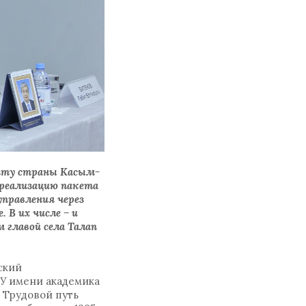
енту страны Касым-
 реализацию пакета
правления через
 В их числе – и
 главой села Талап
ский
ГУ имени академика
 Трудовой путь