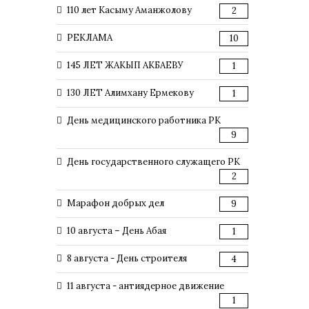
110 лет Касыму Аманжолову
2
РЕКЛАМА
10
145 ЛЕТ ЖАКЫП АКБАЕВУ
1
130 ЛЕТ Алимхану Ермекову
1
День медицинского работника РК
9
День государственного служащего РК
2
Марафон добрых дел
9
10 августа – День Абая
1
8 августа - День строителя
4
11 августа - антиядерное движение
1