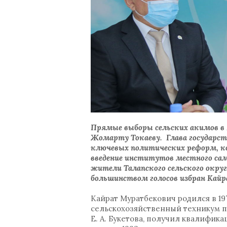
Прямые выборы сельских акимов в
Жомарту Токаеву. Глава государст
ключевых политических реформ, ко
введение институтов местного само
жители Талапского сельского округ
большинством голосов избран Кайр
Кайрат Муратбекович родился в 197
сельскохозяйственный техникум п
Е. А. Букетова, получил квалифик