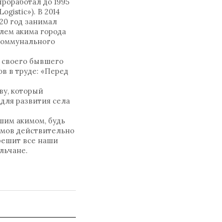
проработал до 1995
istic»). В 2014
020 год занимал
лем акима города
 коммунального
л своего бывшего
в в труде: «Перед
ву, который
 для развития села
шим акимом, будь
имов действительно
 решит все наши
льчане.