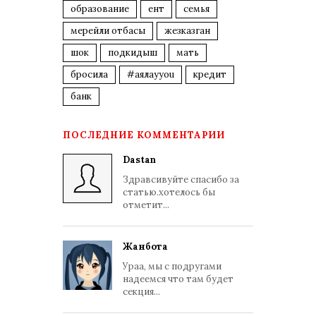
образование
ент
семья
мерейли отбасы
жезказган
шок
подкидыш
мать
бросила
#аялауyou
кредит
банк
ПОСЛЕДНИЕ КОММЕНТАРИИ
Dastan
Здравсивуйте спасибо за
статью.хотелось бы
отметит...
Жанбота
Ураа, мы с подругами
надеемся что там будет
секция...