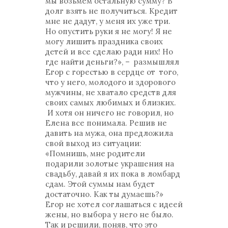
мы возьмем остальную сумму? В
долг взять не получиться. Кредит
мне не дадут, у меня их уже три.
Но опустить руки я не могу! Я не
могу лишить праздника своих
детей и все сделаю ради них! Но
где найти деньги?», – размышлял
Егор с горестью в сердце от того,
что у него, молодого и здорового
мужчины, не хватало средств для
своих самых любимых и близких.
И хотя он ничего не говорил, но
Елена все понимала. Решив не
давить на мужа, она предложила
свой выход из ситуации:
«Помнишь, мне родители
подарили золотые украшения на
свадьбу, давай я их пока в ломбард
сдам. Этой суммы нам будет
достаточно. Как ты думаешь?»
Егор не хотел соглашаться с идеей
жены, но выбора у него не было.
Так и решили, поняв, что это