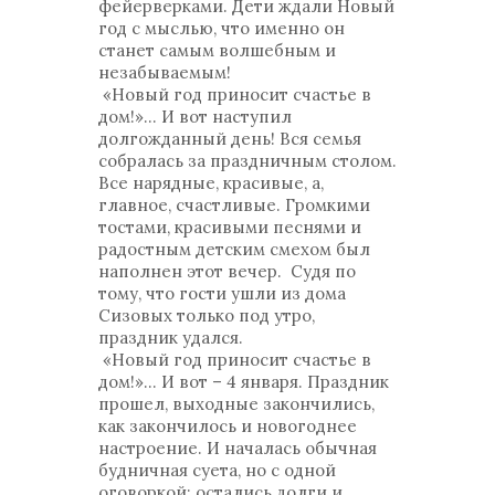
фейерверками. Дети ждали Новый
год с мыслью, что именно он
станет самым волшебным и
незабываемым!
«Новый год приносит счастье в
дом!»... И вот наступил
долгожданный день! Вся семья
собралась за праздничным столом.
Все нарядные, красивые, а,
главное, счастливые. Громкими
тостами, красивыми песнями и
радостным детским смехом был
наполнен этот вечер. Судя по
тому, что гости ушли из дома
Сизовых только под утро,
праздник удался.
«Новый год приносит счастье в
дом!»... И вот – 4 января. Праздник
прошел, выходные закончились,
как закончилось и новогоднее
настроение. И началась обычная
будничная суета, но с одной
оговоркой: остались долги и