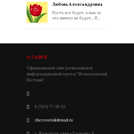
Любовь Александровна
Пусть всё будет, а нам за
это ничего не будет... П...
О САЙТЕ
Официальный сайт региональной
информационной газеты "Жезказганский
Вестник".
8 (7102) 77-30-52
zhezvestnik@mail.ru
г. Жезказган, улица Гагарина, 8