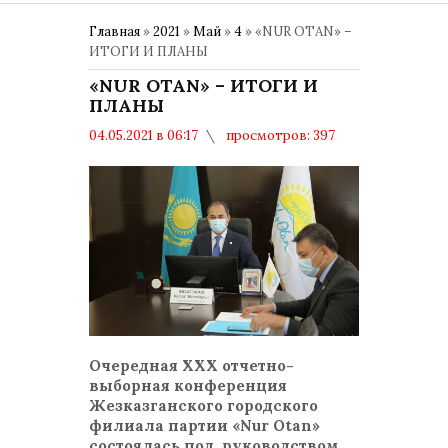
Главная
»
2021
»
Май
»
4
» «NUR OTAN» –
ИТОГИ И ПЛАНЫ
«NUR OTAN» – ИТОГИ И
ПЛАНЫ
04.05.2021 в 06:17
просмотров: 397
комментариев: 0
Общество
Очередная XXX отчетно-
выборная конференция
Жезказганского городского
филиала партии «Nur Otan»
состоялась под руководством