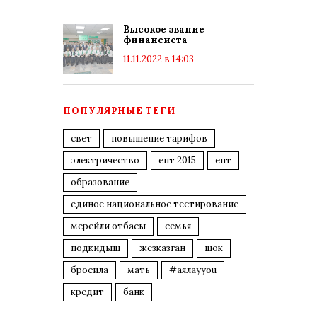
Высокое звание
финансиста
11.11.2022 в 14:03
ПОПУЛЯРНЫЕ ТЕГИ
свет
повышение тарифов
электричество
ент 2015
ент
образование
единое национальное тестирование
мерейли отбасы
семья
подкидыш
жезказган
шок
бросила
мать
#аялауyou
кредит
банк