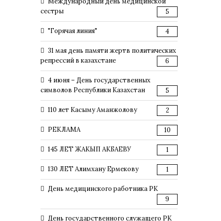
Международный день медицинской
сестры
5
"Горячая линия"
4
31 мая день памяти жертв политических
репрессий в казахстане
6
4 июня – День государственных
символов Республики Казахстан
5
110 лет Касыму Аманжолову
2
РЕКЛАМА
10
145 ЛЕТ ЖАКЫП АКБАЕВУ
1
130 ЛЕТ Алимхану Ермекову
1
День медицинского работника РК
9
День государственного служащего РК