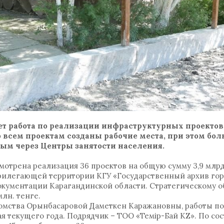
т работа по реализации инфраструктурных проектов
о всем проектам созданы рабочие места, при этом бо
ным через Центры занятости населения.
мотрена реализация 36 проектов на общую сумму 3,9 млрд.
рилегающей территории КГУ «Государственный архив гор
окументации Карагандинской области. Стратегическому о
лн. тенге.
омства Орынбасаровой Даметкен Каражановны, работы п
я текущего года. Подрядчик – ТОО «Темір-Бай KZ». По сос