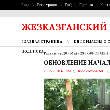
Вход
Регистрация
FAQ
Правила
Конт
ЖЕЗКАЗГАНСКИЙ
ГЛАВНАЯ СТРАНИЦА
ИНФОРМАЦИЯ О 
ПОДПИСКА
Главная
»
2020
»
Май
»
29
» ОБНОВЛЕНИ
ОБНОВЛЕНИЕ НАЧА
29.05.2020 в 08:51
просмотров: 507