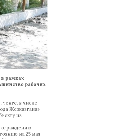
 в рамках
льшинство рабочих
 тенге, в числе
ода Жезказгана»
бъекту из
о ограждению
тоянию на 25 мая