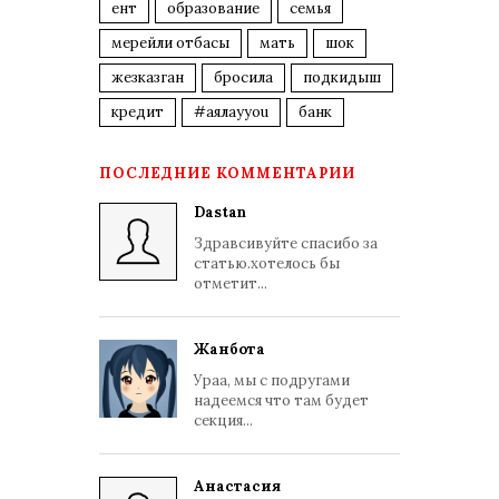
ент
образование
семья
мерейли отбасы
мать
шок
жезказган
бросила
подкидыш
кредит
#аялауyou
банк
ПОСЛЕДНИЕ КОММЕНТАРИИ
Dastan
Здравсивуйте спасибо за
статью.хотелось бы
отметит...
Жанбота
Ураа, мы с подругами
надеемся что там будет
секция...
Анастасия