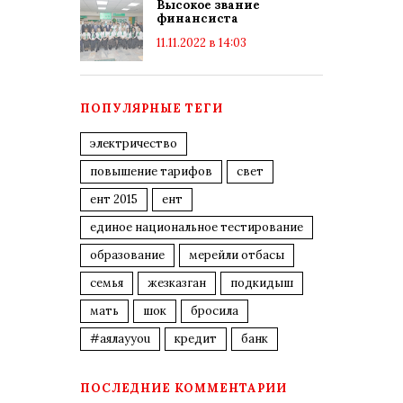
Высокое звание
финансиста
11.11.2022 в 14:03
ПОПУЛЯРНЫЕ ТЕГИ
электричество
повышение тарифов
свет
ент 2015
ент
единое национальное тестирование
образование
мерейли отбасы
семья
жезказган
подкидыш
мать
шок
бросила
#аялауyou
кредит
банк
ПОСЛЕДНИЕ КОММЕНТАРИИ