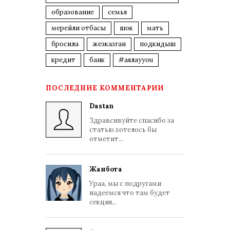
образование
семья
мерейли отбасы
шок
мать
бросила
жезказган
подкидыш
кредит
банк
#аялауyou
ПОСЛЕДНИЕ КОММЕНТАРИИ
Dastan
Здравсивуйте спасибо за
статью.хотелось бы
отметит...
Жанбота
Ураа, мы с подругами
надеемся что там будет
секция...