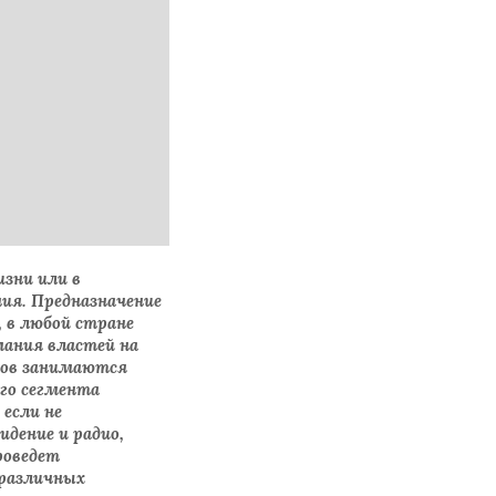
зни или в
ния. Предназначение
, в любой стране
ания властей на
сов занимаются
го сегмента
 если не
дение и радио,
роведет
 различных