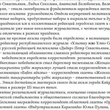
р Севастьянов, Лидия Соколова, Анатолий Болобонкин, Вал
ян, – стали своеобразным фундаментом зарождения мест
ского акимата руководитель Отдела внутренней политики 
ные подарки, продуктовые наборы и выразила теплые и д
праздником им и коллективам редакций городских газет и
атило уже новое поколение журналистов, с честью несуще
и отмечены в рамках праздника.
ии на премию акима города были определены: в номинаци
едактор республиканского журнала «Ұлытау және Ұлт» Са
 русской редакцией телекалана «Дидар» Петр Севастьянов
 – исполняющий обязанности главного редактора телеканал
 победителем определена корреспондент региональной газ
Объектив» победителем стал директор телеканала «Жезқа
тақырыпты үздік жариялау» лучшей стала корреспондент 
номинации «Еңбек адамы» – корреспондент газеты «Жезказ
меттік тақырыптарды үздік жариялау» – ответственный с
. Этим достойным мастерам своего дела аким города Кай
ии в размере 115 тысяч тенге.
звитие региональной журналистики, освещение социально-
ческой стабильности и общественного согласия благодар
 Бегимова награждены корреспондент областной газеты «
ластной газеты «Индустриальная Караганда» Юлия Пулина