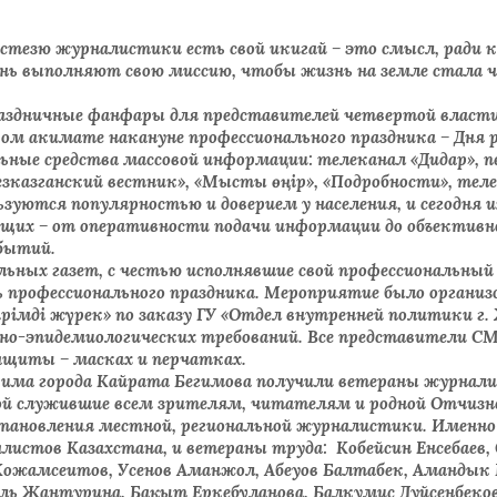
 стезю журналистики есть свой икигай – это смысл, ради 
ень выполняют свою миссию, чтобы жизнь на земле стала ч
раздничные фанфары для представителей четвертой власт
ком акимате накануне профессионального праздника – Дня 
ьные средства массовой информации: телеканал «Дидар», 
езказганский вестник», «Мысты өңір», «Подробности», тел
 пользуются популярностью и доверием у населения, и сегодня
щих – от оперативности подачи информации до объективн
обытий.
ьных газет, с честью исполнявшие свой профессиональный 
ь профессионального праздника. Мероприятие было организ
імді жүрек» по заказу ГУ «Отдел внутренней политики г. 
но-эпидемиологических требований. Все представители С
защиты – масках и перчатках.
кима города Кайрата Бегимова получили ветераны журнали
дой служившие всем зрителям, читателям и родной Отчизне
становления местной, региональной журналистики. Именно
листов Казахстана, и ветераны труда: Кобейсин Енсебаев
ожамсеитов, Усенов Аманжол, Абеуов Балтабек, Амандык 
куль Жантурина, Бақыт Еркебұланова, Балкумис Дуйсенбеко