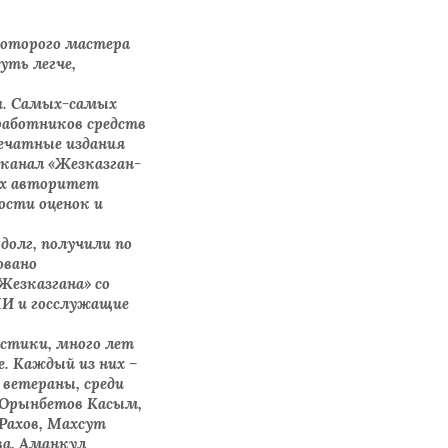
которого мастера
уть легче,
и. Самых-самых
работников средств
печатные издания
еканал «Жезказган-
 их авторитет
ости оценок и
долг, получили по
овано
Жезказгана» со
МИ и госслужащие
стики, много лет
. Каждый из них –
 ветераны, среди
, Орынбетов Касым,
Рахов, Махсут
ва, Аманкул