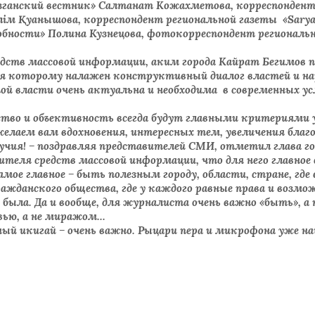
азганский вестник» Салтанат Кожахметова, корреспонден
м Қуанышова, корреспондент региональной газеты «Saryarq
бности» Полина Кузнецова, фотокорреспондент региональ
дств массовой информации, аким города Кайрат Бегимов по
я которому налажен конструктивный диалог властей и нар
ой власти очень актуальна и необходима в современных у
ство и объективность всегда будут главными критериями 
желаем вам вдохновения, интересных тем, увеличения благ
лучия! – поздравляя представителей СМИ, отметил глава г
вителя средств массовой информации, что для него главное 
ое главное – быть полезным городу, области, стране, где
ражданского общества, где у каждого равные права и возм
 была. Да и вообще, для журналиста очень важно «быть», а 
вью, а не миражом...
й икигай – очень важно. Рыцари пера и микрофона уже наш