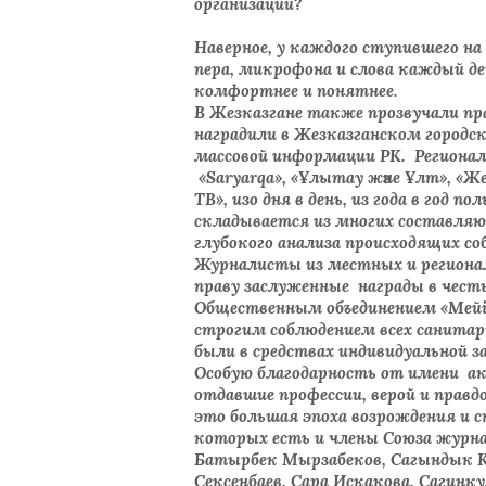
организаций?
Наверное, у каждого ступившего на
пера, микрофона и слова каждый д
комфортнее и понятнее.
В Жезказгане также прозвучали п
наградили в Жезказганском городс
массовой информации РК. Регионал
«Saryarqa», «Ұлытау және Ұлт», «Ж
ТВ», изо дня в день, из года в год
складывается из многих составляю
глубокого анализа происходящих с
Журналисты из местных и регионал
праву заслуженные награды в чест
Общественным объединением «Мейір
строгим соблюдением всех санитар
были в средствах индивидуальной 
Особую благодарность от имени а
отдавшие профессии, верой и прав
это большая эпоха возрождения и 
которых есть и члены Союза журна
Батырбек Мырзабеков, Сагындык К
Сексенбаев, Сара Искакова, Сагин