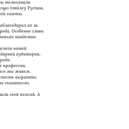
ты телеканала
a» Ізтілеу Түсіпов,
ной газеты
благодарил их за
ода. Особенно глава
словиях пандемии
успеха вашей
одарной аудитории,
орода.
в профессии,
 все мы живем.
ожность выразить
не «казаться»,
ли свой икигай. А