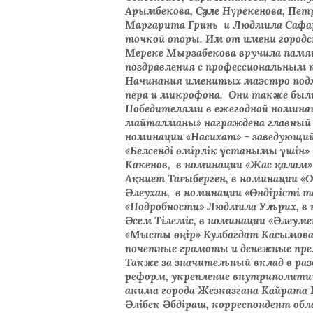
Арымбекова, Сәуле Нүрекенова, Пет
Маргарита Гринь и Людмила Сафар
точкой опоры. Им от имени город
Мереке Мырзабекова вручила памят
поздравления с профессиональным 
Начинания именитых маэстро подхв
пера и микрофона. Они также был
Победителями в ежегодной номинац
майталманы» награждена главный р
номинации «Насихат» – заведующий
«Белсенді өмірлік ұстанымы үшін»
Какенов, в номинации «Жас қалам»
Ақниет Тағыберген, в номинации «
Әлеухан, в номинации «Өндірісті 
«Подробности» Людмила Ульрих, в 
Әсем Тілеміс, в номинации «Әлеу
«Мысты өңір» Кулбагдат Касымова
почетные грамоты и денежные прем
Также за значительный вклад в ра
реформ, укрепление внутриполити
акима города Жезказгана Кайрата
Әлібек Әбдіраш, корреспондент об