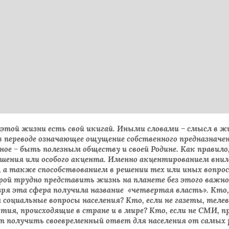
этой жизни есть свой икигай. Иными словами – смысл в жи
в переводе означающее ощущение собственного предназначе
ное – быть полезным обществу и своей Родине. Как правило
шения или особого акцента. Именно акцентированием вним
, а также способствованием в решении тех или иных вопро
рой трудно представить жизнь на планете без этого важно
зря эта сфера получила название «четвертая власть». Кто,
оциальные вопросы населения? Кто, если не газеты, телеви
ия, происходящие в стране и в мире? Кто, если не СМИ, п
т получить своевременный ответ для населения от самых