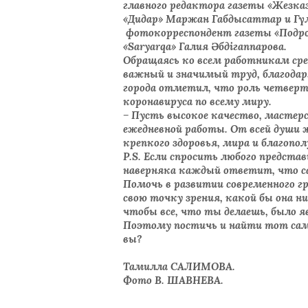
главного редактора газеты «Жезк
«Дидар» Маржан Габдысаттар и Гүлі
фотокорреспондент газеты «Подро
«Saryarqa» Галия Әбдігаппарова.
Обращаясь ко всем работникам сре
важный и значимый труд, благодар
города отметил, что роль четверт
коронавируса по всему миру.
– Пусть высокое качество, мастер
ежедневной работы. От всей души 
крепкого здоровья, мира и благопо
P.S. Если спросить любого предста
наверняка каждый ответит, что сам
Помочь в развитии современного г
свою точку зрения, какой бы она ни
чтобы все, что ты делаешь, было я
Поэтому постичь и найти тот самы
вы?
Тамилла САЛИМОВА.
Фото В. ШАВНЕВА.