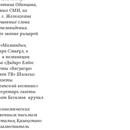
ентина Одинцова,
ных СМИ, их
г. Жезказгана
ушевные слова
 телевидения.
е звание рыцарей
и «Мамандық
ра Смағұл, в
, в номинации
а «Дидар» Елдос
еты «Saryarqa»
зған ТВ» Шынгыс
газеты
ганский вестник»
екретарь газеты
рат Бегимов вручил
экономических
ственным письмом
Орталық Қазақстан»
, заместитель