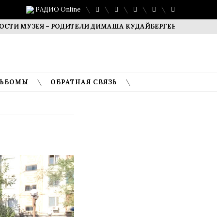
РАДИО Online
УЗЕЯ – РОДИТЕЛИ ДИМАША КУДАЙБЕРГЕНА
САФУАН ЖАМ
ЛЬБОМЫ
ОБРАТНАЯ СВЯЗЬ