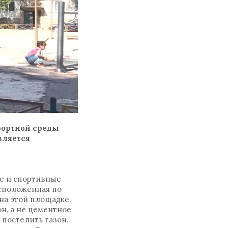
фортной среды
вляется
ые и спортивные
асположенная по
на этой площадке.
он, а не цементное
 постелить газон.