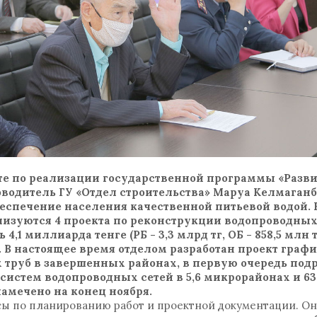
те по реализации государственной программы «Разви
оводитель ГУ «Отдел строительства» Маруа Келмаганб
еспечение населения качественной питьевой водой. 
изуются 4 проекта по реконструкции водопроводных
1 миллиарда тенге (РБ - 3,3 млрд тг, ОБ - 858,5 млн тг
а. В настоящее время отделом разработан проект графи
 труб в завершенных районах, в первую очередь по
истем водопроводных сетей в 5,6 микрорайонах и 63
намечено на конец ноября.
сы по планированию работ и проектной документации. О