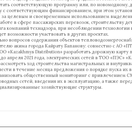
тать соответствующую программу или, по новомодному, д
оду с соответствующим финансированием, при этом устан
и за целевым и своевременным использованием выделенн
работе в сфере пассажирских перевозок, строительству де
га компаний технадзора, при несоблюдении технологии
дет возможности участвовать в других проектах.
ельно вопросов содержания объектов тепловодоэнергосна
елю акима города Кайрату Бапанову: совместно с АО «П
 «Kazakhmys Distribution» разработать дорожную карту 
о апреля 2021 года, электрических сетей в ТОО «ПЭС» «
да; рассмотреть ход строительства магистральных и внутрик
ести в течение месяца предложения о порядке пуска их в
ганизовать общественный мониторинг с привлечением С
оводных сетей, введения их в эксплуатацию, а также пере
циализированные хозяйствующие структуры.