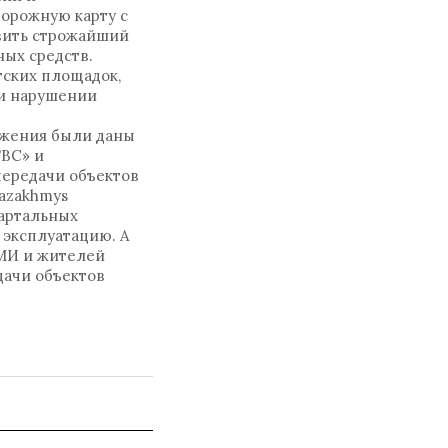
орожную карту с
овить строжайший
ых средств.
тских площадок,
 и нарушении
бжения были даны
ТВС» и
передачи объектов
Kazakhmys
вартальных
 эксплуатацию. А
МИ и жителей
дачи объектов