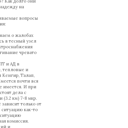
? Как долго они
надежду на
риваемые вопросы
ия:
наем о жалобах
сь в тесный узел
ектроснабжения
ягивание чревато
ПТ и АД в
, тепловые и
 Кенгир, Талап,
меется почти вся
е имеется. И при
стоят дела с
(3.2 км) 7-8 мкр.
 зависит только от
 ситуацию как-то
я ситуацию
ная комиссия.
чий и