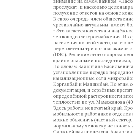
внимание на самом важном: «Наско
прослужат, и насколько целенапр
получение ответов на основе конк
В свою очередь, член общественн
чрезвычайно актуальны, имеют б
- Это касается качества и надёжн
тепловодоэлектроснабжения. Из с
населения по этой части, на что н
переплетены три органа: акимат 
(ПЭС). Решение этого вопроса нео
крайне опасными последствиями, 
По словам Валентина Васильевича,
установленном порядке передано 
канализационные сети микрорайон
Корганбай и Малшыбай. По этим с
документация, и серьёзных препя
определённой расторопности вполн
теплосетью по ул. Мамажанова (400
Здесь работы непочатый край. Кро
мобильности работников отделов а
можно объяснить (частный сектор, 
нормальному человеку не понять. 
Сложнейшая процедура. Аналогич