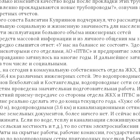
лько изменится качество воды после прокладки этих труб
авленно прокладываются новые трубопроводы?», озвучив 
ретных отчетов.
ого совета Валентин Куприянов подчеркнул, что рассмат
ольшую социальную и жизненную значимость для населен
ости эксплуатации большого объёма инженерных сетей
редств массовой информации и из личного общения мы з
ередко слышится ответ: «У нас на балансе не состоит». Зде
с некоторыми его отделами, АО «ПТВС» и предприятие эл
правданно затянулось на многие годы. И дальнейшее зат
в том числе и социальными.
 на сегодня в коммунальную собственность отдела ЖКХ, 
66,4 км различных инженерных сетей. Это водопроводные
ов Бекболатсай и Костангельды, водопроводные сети сел
етям проведена значительная подготовительная работа. И
тствий приему-передаче со стороны отдела ЖКХ и ПТВС н
е реально сделать это до конца текущего года. «Хуже об
 м), водопроводными (3.6 км) и канализационными сетями 
ме земельных документов, более ничего нет. И сейчас всё
кимата. Если по воде, теплу и канализации сложившуюся
сельская местность и т.д.), то по сетям электроснабжени
Акты на скрытые работы, рабочие комиссии, государствен
но по водопроводным сетям пригородных поселков Рыба