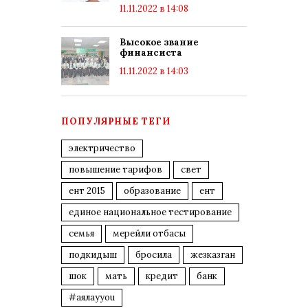
11.11.2022 в 14:08
Высокое звание
финансиста
11.11.2022 в 14:03
ПОПУЛЯРНЫЕ ТЕГИ
электричество
повышение тарифов
свет
ент 2015
образование
ент
единое национальное тестирование
семья
мерейли отбасы
подкидыш
бросила
жезказган
шок
мать
кредит
банк
#аялауyou