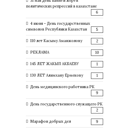
31 мая день памяти жертв
политических репрессий в казахстане
6
4 июня – День государственных
символов Республики Казахстан
5
110 лет Касыму Аманжолову
2
РЕКЛАМА
10
145 ЛЕТ ЖАКЫП АКБАЕВУ
1
130 ЛЕТ Алимхану Ермекову
1
День медицинского работника РК
9
День государственного служащего РК
2
Марафон добрых дел
9