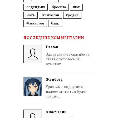
подкидыш
бросила
шок
мать
жезказган
кредит
#аялауyou
банк
ПОСЛЕДНИЕ КОММЕНТАРИИ
Dastan
Здравсивуйте спасибо за
статью.хотелось бы
отметит...
Жанбота
Ураа, мы с подругами
надеемся что там будет
секция...
Анастасия