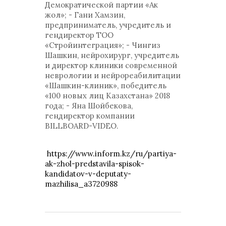
Демократической партии «Ак
жол»; - Гани Хамзин,
предприниматель, учредитель и
гендиректор ТОО
«Стройинтеграция»; - Чингиз
Шашкин, нейрохирург, учредитель
и директор клиники современной
неврологии и нейрореабилитации
«Шашкин-клиник», победитель
«100 новых лиц Казахстана» 2018
года; - Яна Шойбекова,
гендиректор компании
BILLBOARD-VIDEO.
https://www.inform.kz/ru/partiya-
ak-zhol-predstavila-spisok-
kandidatov-v-deputaty-
mazhilisa_a3720988