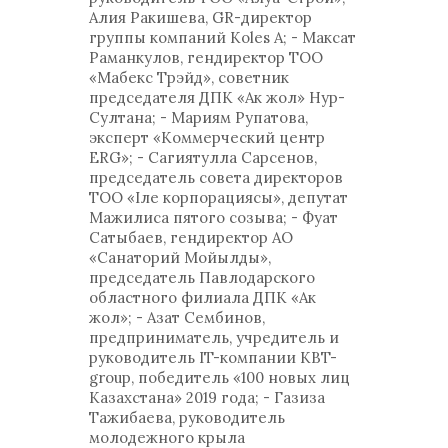
Алия Ракишева, GR-директор
группы компаний Koles А; - Максат
Раманкулов, гендиректор ТОО
«Мабекс Трэйд», советник
председателя ДПК «Ак жол» Нур-
Султана; - Мариям Рупатова,
эксперт «Коммерческий центр
ERG»; - Сагиятулла Сарсенов,
председатель совета директоров
ТОО «Іле корпорациясы», депутат
Мажилиса пятого созыва; - Фуат
Сатыбаев, гендиректор АО
«Санаторий Мойылды»,
председатель Павлодарского
областного филиала ДПК «Ак
жол»; - Азат Сембинов,
предприниматель, учредитель и
руководитель IT-компании KBT-
group, победитель «100 новых лиц
Казахстана» 2019 года; - Газиза
Тажибаева, руководитель
молодежного крыла