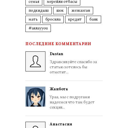
семья
мерейли отбасы
подкидыш
шок
жезказган
мать
бросила
кредит
банк
#аялауyou
ПОСЛЕДНИЕ КОММЕНТАРИИ
Dastan
Здравсивуйте спасибо за
статью.хотелось бы
отметит...
Жанбота
Ураа, мы с подругами
надеемся что там будет
секция...
Анастасия