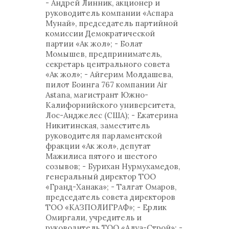
- Андрей Линник, акционер и
руководитель компании «Аспара
Мунай», председатель партийной
комиссии Демократической
партии «Ак жол»; - Болат
Момышев, предприниматель,
секретарь центрального совета
«Ак жол»; - Айгерим Молдашева,
пилот Боинга 767 компании Air
Astana, магистрант Южно-
Калифорнийского университета,
Лос-Анджелес (США); - Екатерина
Никитинская, заместитель
руководителя парламентской
фракции «Ак жол», депутат
Мажилиса пятого и шестого
созывов; - Бурихан Нурмухамедов,
генеральный директор ТОО
«Гранд-Ханака»; - Талгат Омаров,
председатель совета директоров
ТОО «КАЗПОЛИГРАФ»; - Ерлик
Омиргали, учредитель и
руководитель ТОО «Алуа-Строй»; -