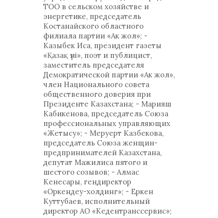
ТОО в сельском хозяйстве и
энергетике, председатель
Костанайского областного
филиала партии «Ак жол»; -
Казыбек Иса, президент газеты
«Қазақ үні», поэт и публицист,
заместитель председателя
Демократической партии «Ак жол»,
член Национального совета
общественного доверия при
Президенте Казахстана; - Марияш
Кабикенова, председатель Союза
профессиональных управляющих
«Жетысу»; - Меруерт Казбекова,
председатель Союза женщин-
предпринимателей Казахстана,
депутат Мажилиса пятого и
шестого созывов; - Алмас
Кенесары, гендиректор
«Оркендеу-холдинг»; - Еркен
Куттубаев, исполнительный
директор АО «Кедентранссервис»;