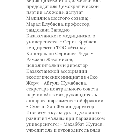
Берик Дюсембинов, заместитель
председателя Демократической
партии «Ак жол», депутат
Мажилиса шестого созыва; -
Марал Елубаева, профессор,
замдекана Западно-
Казахстанского медицинского
университета; - Серик Ерубаев,
гендиректор ТОО «Атырау
Констракшн Сервисез Лтд»; -
Рамазан Жампеисов,
исполнительный директор
Казахстанской ассоциации
экологических инициатив «Эко-
Жер»; - Айгуль Жумабаева,
секретарь центрального совета
партии «Ак жол», руководитель
аппарата парламентской фракции;
- Султан Хан Жусип, директор
Института культуры и духовного
развития «Алаш» при Евразийском
университете; - Махаббат Жутаев,
учредитель и руководитель ряда