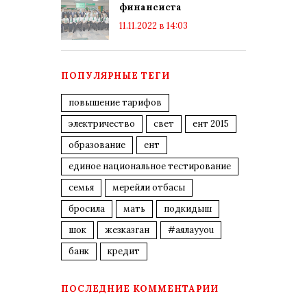
финансиста
11.11.2022 в 14:03
ПОПУЛЯРНЫЕ ТЕГИ
повышение тарифов
электричество
свет
ент 2015
образование
ент
единое национальное тестирование
семья
мерейли отбасы
бросила
мать
подкидыш
шок
жезказган
#аялауyou
банк
кредит
ПОСЛЕДНИЕ КОММЕНТАРИИ