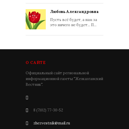
Любовь Александровна
Пусть всё будет, а нам за
это ничего не будет... П...
О САЙТЕ
Официальный сайт региональной
информационной газеты "Жезказганский
Вестник".
8 (7102) 77-30-52
zhezvestnik@mail.ru