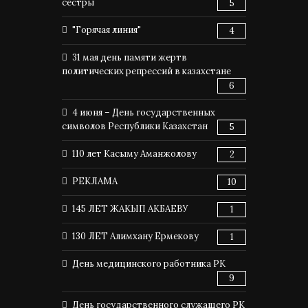
сестры
5
"Горячая линия"
4
31 мая день памяти жертв
политических репрессий в казахстане
6
4 июня – День государственных
символов Республики Казахстан
5
110 лет Касыму Аманжолову
2
РЕКЛАМА
10
145 ЛЕТ ЖАКЫП АКБАЕВУ
1
130 ЛЕТ Алимхану Ермекову
1
День медицинского работника РК
9
День государственного служащего РК