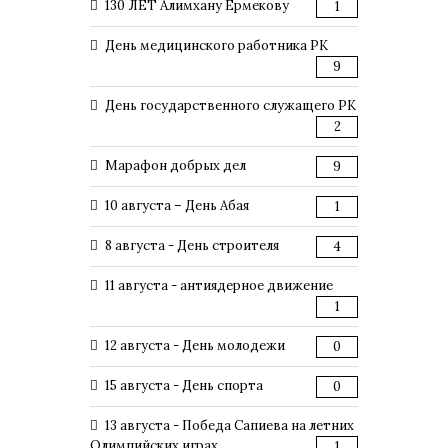
130 ЛЕТ Алимхану Ермекову
1
День медицинского работника РК
9
День государственного служащего РК
2
Марафон добрых дел
9
10 августа – День Абая
1
8 августа - День строителя
4
11 августа - антиядерное движение
1
12 августа - День молодежи
0
15 августа - День спорта
0
13 августа - Победа Сапиева на летних
Олимпийских играх
1