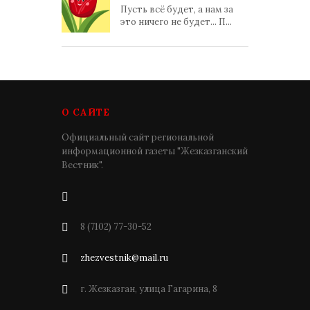
Пусть всё будет, а нам за
это ничего не будет... П...
О САЙТЕ
Официальный сайт региональной
информационной газеты "Жезказганский
Вестник".
8 (7102) 77-30-52
zhezvestnik@mail.ru
г. Жезказган, улица Гагарина, 8