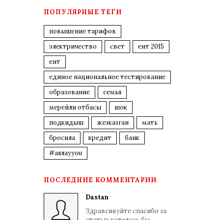
ПОПУЛЯРНЫЕ ТЕГИ
повышение тарифов
электричество
свет
ент 2015
ент
единое национальное тестирование
образование
семья
мерейли отбасы
шок
подкидыш
жезказган
мать
бросила
кредит
банк
#аялауyou
ПОСЛЕДНИЕ КОММЕНТАРИИ
Dastan
Здравсивуйте спасибо за
статью.хотелось бы