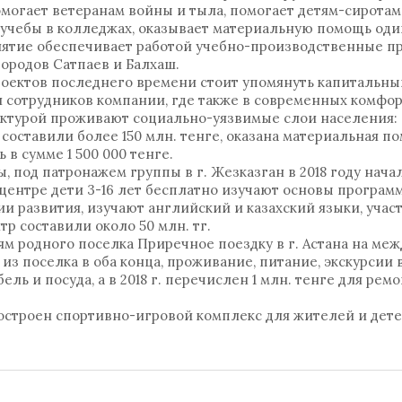
могает ветеранам войны и тыла, помогает детям-сиротам,
учебы в колледжах, оказывает материальную помощь оди
иятие обеспечивает работой учебно-производственные п
ородов Сатпаев и Балхаш.
оектов последнего времени стоит упомянуть капитальны
я сотрудников компании, где также в современных комфор
ктурой проживают социально-уязвимые слои населения:
 составили более 150 млн. тенге, оказана материальная 
 в сумме 1 500 000 тенге.
под патронажем группы в г. Жезказган в 2018 году нача
 центре дети 3-16 лет бесплатно изучают основы програм
ии развития, изучают английский и казахский языки, учас
р составили около 50 млн. тг.
лям родного поселка Приречное поездку в г. Астана на м
из поселка в оба конца, проживание, питание, экскурсии в 
ль и посуда, а в 2018 г. перечислен 1 млн. тенге для ремо
построен спортивно-игровой комплекс для жителей и дете