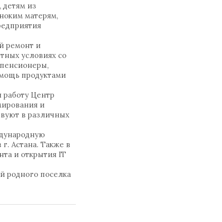
 детям из
ноким матерям,
редприятия
й ремонт и
тных условиях со
 пенсионеры,
помощь продуктами
л работу Центр
мирования и
твуют в различных
еждународную
г. Астана. Также в
нта и открытия IT
й родного поселка