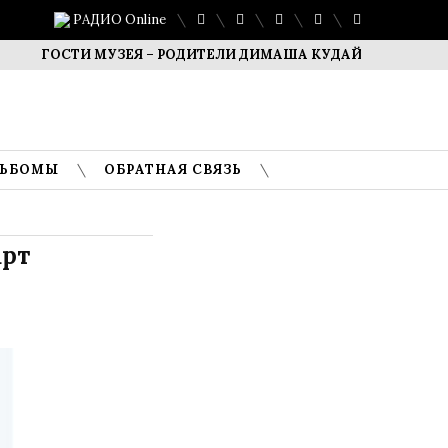
РАДИО Online
ТИ МУЗЕЯ – РОДИТЕЛИ ДИМАША КУДАЙБЕРГЕНА
САФУАН
ЛЬБОМЫ
ОБРАТНАЯ СВЯЗЬ
арт