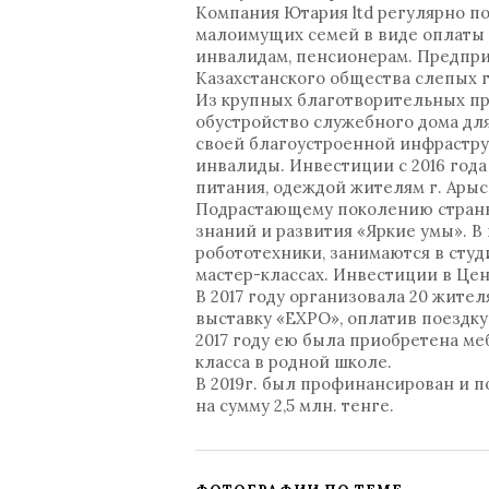
Компания Ютария ltd регулярно по
малоимущих семей в виде оплаты 
инвалидам, пенсионерам. Предпр
Казахстанского общества слепых г
Из крупных благотворительных пр
обустройство служебного дома дл
своей благоустроенной инфрастру
инвалиды. Инвестиции с 2016 года
питания, одеждой жителям г. Арысь
Подрастающему поколению страны, 
знаний и развития «Яркие умы». В
робототехники, занимаются в студ
мастер-классах. Инвестиции в Цент
В 2017 году организовала 20 жите
выставку «EXPO», оплатив поездку 
2017 году ею была приобретена мебе
класса в родной школе.
В 2019г. был профинансирован и 
на сумму 2,5 млн. тенге.