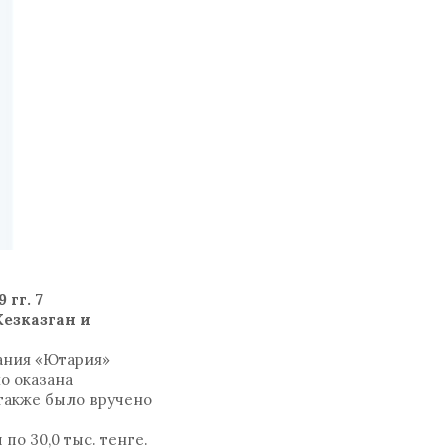
гг. 7
езказган и
ания «Ютария»
о оказана
 также было вручено
по 30,0 тыс. тенге.