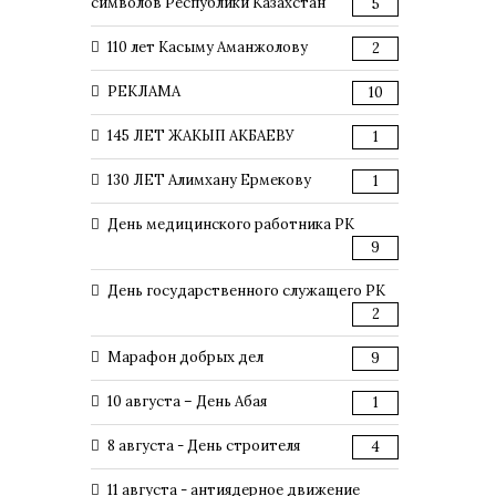
символов Республики Казахстан
5
110 лет Касыму Аманжолову
2
РЕКЛАМА
10
145 ЛЕТ ЖАКЫП АКБАЕВУ
1
130 ЛЕТ Алимхану Ермекову
1
День медицинского работника РК
9
День государственного служащего РК
2
Марафон добрых дел
9
10 августа – День Абая
1
8 августа - День строителя
4
11 августа - антиядерное движение