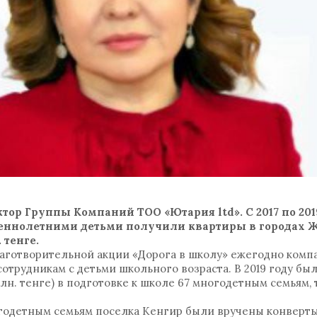
ор Группы Компаний ТОО «Ютария ltd». С 2017 по 2019 
еннолетними детьми получили квартиры в городах Ж
 тенге.
аготворительной акции «Дорога в школу» ежегодно комп
трудникам с детьми школьного возраста. В 2019 году был
лн. тенге) в подготовке к школе 67 многодетным семьям,
ногодетным семьям поселка Кенгир были вручены конверты 