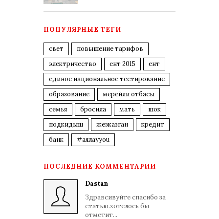
ПОПУЛЯРНЫЕ ТЕГИ
свет
повышение тарифов
электричество
ент 2015
ент
единое национальное тестирование
образование
мерейли отбасы
семья
бросила
мать
шок
подкидыш
жезказган
кредит
банк
#аялауyou
ПОСЛЕДНИЕ КОММЕНТАРИИ
Dastan
Здравсивуйте спасибо за
статью.хотелось бы
отметит...