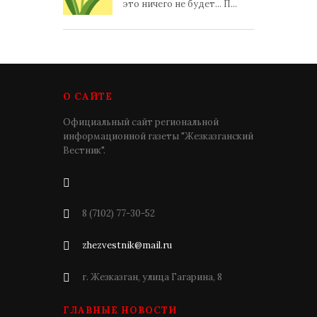
это ничего не будет... П...
О САЙТЕ
Официальный сайт региональной
информационной газеты "Жезказганский
Вестник".
8 (7102) 77-30-52
zhezvestnik@mail.ru
г. Жезказган, улица Гагарина, 8
ГЛАВНЫЕ НОВОСТИ