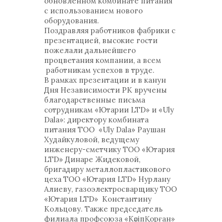
обновленном комбинате питания
с использованием нового
оборудования.
Поздравляя работников фабрики с
презентацией, высокие гости
пожелали дальнейшего
процветания компании, а всем
работникам успехов в труде.
В рамках презентации и в канун
Дня Независимости РК вручены
благодарственные письма
сотрудникам «Ютарии LTD» и «Uly
Dala»: директору комбината
питания ТОО «Uly Dala» Раушан
Худайкуловой, ведущему
инженеру-сметчику ТОО «Ютария
LTD» Динаре Жидековой,
бригадиру металлопластикового
цеха ТОО «Ютария LTD» Нурлану
Алиеву, газоэлектросварщику ТОО
«Ютария LTD» Константину
Кольцову. Также председатель
филиала профсоюза «КәсіпҚорған»