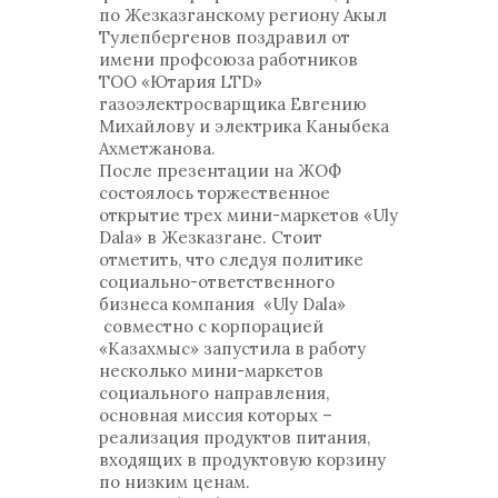
по Жезказганскому региону Акыл
Тулепбергенов поздравил от
имени профсоюза работников
ТОО «Ютария LTD»
газоэлектросварщика Евгению
Михайлову и электрика Каныбека
Ахметжанова.
После презентации на ЖОФ
состоялось торжественное
открытие трех мини-маркетов «Uly
Dala» в Жезказгане. Стоит
отметить, что следуя политике
социально-ответственного
бизнеса компания «Uly Dala»
совместно с корпорацией
«Казахмыс» запустила в работу
несколько мини-маркетов
социального направления,
основная миссия которых –
реализация продуктов питания,
входящих в продуктовую корзину
по низким ценам.