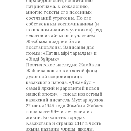
справедливости, воспитанию
патриотизма. К сожалению,
многие тексты его песенных
состязаний утрачены. По его
собственным воспоминаниям (и
по воспоминаниям учеников), ряд
текстов из айтысов с участием
Жамбыла позднее были
восстановлены. Записаны две
поэмы: «Патша әмірі тарылды» и
«Зілді бұйрық».
Поэтическое наследие Жамбыла
Жабаева вошло в золотой фонд
духовной сокровищницы
казахского народа. «Джамбул –
самый яркий и даровитый певец
нашей эпохи», – писал известный
казахский писатель Мухтар Ауэзов.
22 июня 1945 года Жамбыл Жабаев
в возрасте 99-ти лет ушел из
жизни. Во многих городах
Казахстана и странах СНГ в честь
акына названы улицы, школы,