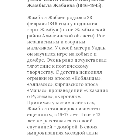
Жамбыла Жабаева (1846-1945).
Жамбыл Жабаев родился 28
февраля 1846 года у подножия
горы Жамбул (ныне Жамбылский
район Алматинской области). Рос
независимым и озорным
мальчиком. У своей матери Улдан
он научился игре на кобызе и
домбре. Очень рано почувствовал
тяготение к поэтическому
творчеству. С детства исполнял
отрывки из эпосов «Кобланды»,
«Алпамыс», киргизского эпоса
«Манас», произведений «Сказание
о Рустеме», «Кероглы».
Принимая участие в айтысах,
Жамбыл стал широко известен
еще юным, в 16-17 лет. Поэт с 13
лет не расставался со своей
спутницей – домброй. В своих
импровизациях молодой акын