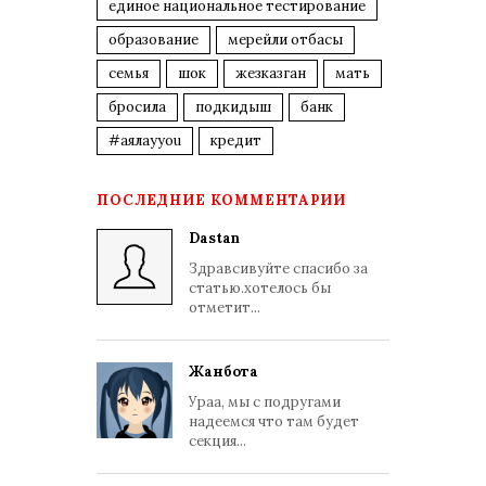
единое национальное тестирование
образование
мерейли отбасы
семья
шок
жезказган
мать
бросила
подкидыш
банк
#аялауyou
кредит
ПОСЛЕДНИЕ КОММЕНТАРИИ
Dastan
Здравсивуйте спасибо за
статью.хотелось бы
отметит...
Жанбота
Ураа, мы с подругами
надеемся что там будет
секция...