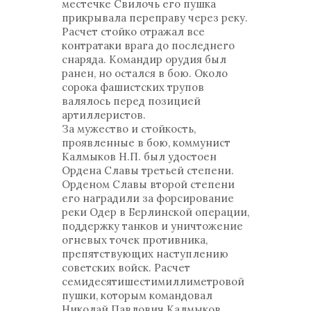
местечке Свилочь его пушка
прикрывала переправу через реку.
Расчет стойко отражал все
контратаки врага до последнего
снаряда. Командир орудия был
ранен, но остался в бою. Около
сорока фашистских трупов
валялось перед позицией
артиллеристов.
За мужество и стойкость,
проявленные в бою, коммунист
Калмыков Н.П. был удостоен
Ордена Славы третьей степени.
Орденом Славы второй степени
его наградили за форсирование
реки Одер в Берлинской операции,
поддержку танков и уничтожение
огневых точек противника,
препятствующих наступлению
советских войск. Расчет
семидесятишестимиллиметровой
пушки, которым командовал
Николай Павлович Калмыков,