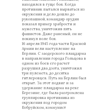
находился в гуще боя. Когда
противник пытался вырваться из
окружения и дело дошло до
рукопашной, командир орудия
показал пример храбрости и
мужества, уничтожив пять
фашистов. Даже раненый, он не
покинул поле боя.
16 апреля 1945 года части Красной
Армии вели наступление на
Берлин. С заодерского плацдарма
в направлении города Гольцова в
одном из боев его расчет
разрушил два дзота, уничтожил
три пулемета, до десятка
гитлеровцев. Путь на Берлин был
открыт. За этот подвиг и за
удержание плацдарма на реке
Березине, где была разгромлена
группировка противника из
окружения под городом
Бобруйском, коммунист