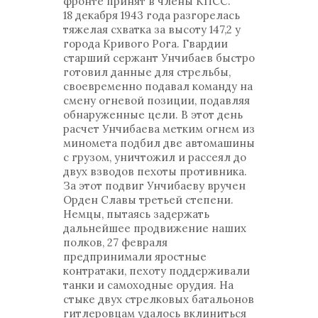
фронте принят в члены КПСС.
18 декабря 1943 года разгорелась
тяжелая схватка за высоту 147,2 у
города Кривого Рога. Гвардии
старший сержант Унчибаев быстро
готовил данные для стрельбы,
своевременно подавал команду на
смену огневой позиции, подавляя
обнаруженные цели. В этот день
расчет Унчибаева метким огнем из
миномета подбил две автомашины
с грузом, уничтожил и рассеял до
двух взводов пехоты противника.
За этот подвиг Унчибаеву вручен
Орден Славы третьей степени.
Немцы, пытаясь задержать
дальнейшее продвижение наших
полков, 27 февраля
предпринимали яростные
контратаки, пехоту поддерживали
танки и самоходные орудия. На
стыке двух стрелковых батальонов
гитлеровцам удалось вклиниться