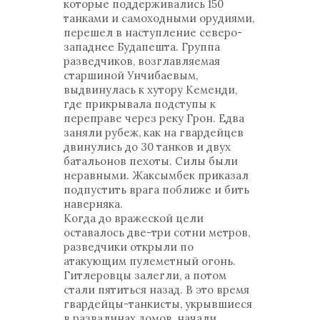
которые поддерживались 150
танками и самоходными орудиями,
перешел в наступление северо-
западнее Будапешта. Группа
разведчиков, возглавляемая
старшиной Унчибаевым,
выдвинулась к хутору Кеменди,
где прикрывала подступы к
переправе через реку Грон. Едва
заняли рубеж, как на гвардейцев
двинулись до 30 танков и двух
батальонов пехоты. Силы были
неравными. Жаксымбек приказал
подпустить врага поближе и бить
наверняка.
Когда до вражеской цели
оставалось две-три сотни метров,
разведчики открыли по
атакующим пулеметный огонь.
Гитлеровцы залегли, а потом
стали пятиться назад. В это время
гвардейцы-танкисты, укрывшиеся
в развалинах домов, начали