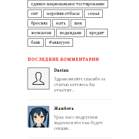
единое национальное тестирование
ент
мерейли отбасы
семья
бросила
мать
шок
жезказган
подкидыш
кредит
банк
#аялауyou
ПОСЛЕДНИЕ КОММЕНТАРИИ
Dastan
Здравсивуйте спасибо за
статью.хотелось бы
отметит...
Жанбота
Ураа, мы с подругами
надеемся что там будет
секция...