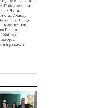
 и девчонок. Они с
ке. Победителями
сто – Данил
ым стал Алдияр
Орынбаев. Среди
 – Кирилл Пак,
яла Евгения
 2006 года
Виктория
ли награждены