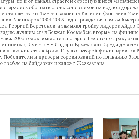
туры, но и от накала страстей соревнующихся мальчишек
 и старались обогнать своих соперников на водной дорож
и старше стали: 1 место завоевал Евгений Фалалеев, 2 ме
машов. У юниоров 2004-2005 годов рождения самым быстр
ел Георгий Веретенов, а замыкал тройку лидеров Айдар 
младше лучшим стал Бекжан Косымбек, вторым на финише
вушек 2005 годов рождения и старше 1 место по праву зан
лициненко, 3 место – у Индиры Ермековой. Среди девочек
 в плавании стала Арина Глушко, второй финишировала 
хт. Победители и призеры соревнований по плаванию бы
гребле на байдарках и каноэ г.Жезказгана.