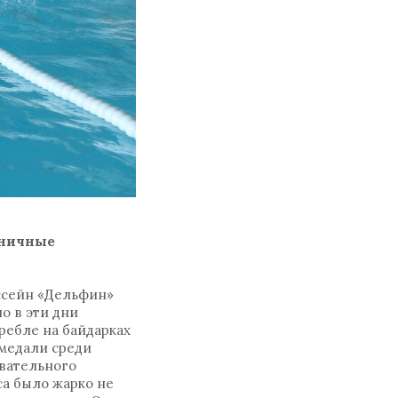
дничные
ассейн «Дельфин»
о в эти дни
ребле на байдарках
медали среди
авательного
са было жарко не