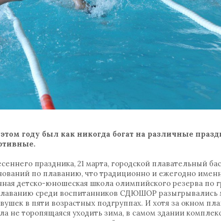
том году был как никогда богат на различные праз
ортивные.
есеннего праздника, 21 марта, городской плавательный б
нований по плаванию, что традиционно и ежегодно именн
ная детско-юношеская школа олимпийского резерва по г
о плаванию среди воспитанников СДЮШОР разыгрывались 
вушек в пяти возрастных подгруппах. И хотя за окном пл
а не торопящаяся уходить зима, в самом здании комплек