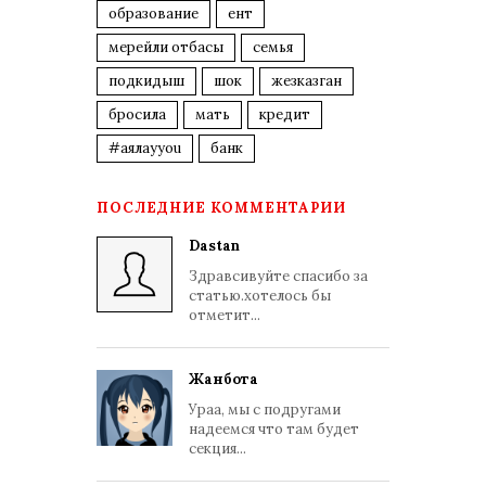
образование
ент
мерейли отбасы
семья
подкидыш
шок
жезказган
бросила
мать
кредит
#аялауyou
банк
ПОСЛЕДНИЕ КОММЕНТАРИИ
Dastan
Здравсивуйте спасибо за
статью.хотелось бы
отметит...
Жанбота
Ураа, мы с подругами
надеемся что там будет
секция...