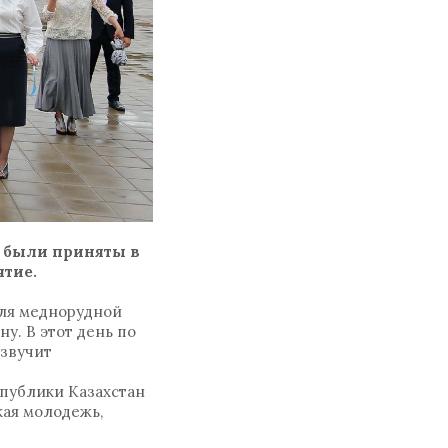
е были приняты в
ятие.
еля меднорудной
у. В этот день по
 звучит
публики Казахстан
кая молодежь,