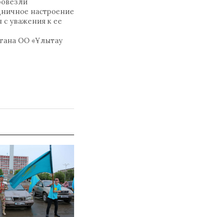
ровезли
здничное настроение
 с уважения к ее
гана ОО «Ұлытау