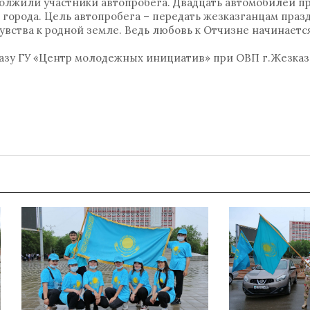
олжили участники автопробега. Двадцать автомобилей п
 города. Цель автопробега – передать жезказганцам пра
увства к родной земле. Ведь любовь к Отчизне начинается
азу ГУ «Центр молодежных инициатив» при ОВП г.Жезказ