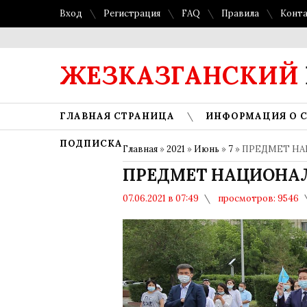
Вход
Регистрация
FAQ
Правила
Конт
ЖЕЗКАЗГАНСКИЙ
ГЛАВНАЯ СТРАНИЦА
ИНФОРМАЦИЯ О 
ПОДПИСКА
Главная
»
2021
»
Июнь
»
7
» ПРЕДМЕТ Н
ПРЕДМЕТ НАЦИОНА
07.06.2021 в 07:49
просмотров: 9546