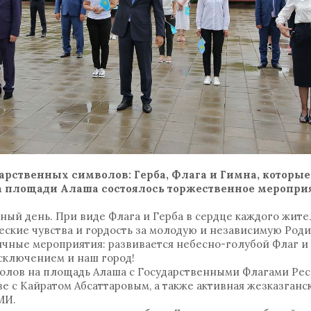
дарственных символов: Герба, Флага и Гимна, которы
 на площади Алаша состоялось торжественное меропри
ный день. При виде Флага и Герба в сердце каждого жит
кие чувства и гордость за молодую и независимую Родин
ичные мероприятия: развивается небесно-голубой Флаг и
сключением и наш город!
волов на площадь Алаша с Государственными Флагами Рес
е с Кайратом Абсаттаровым, а также активная жезказганс
МИ.